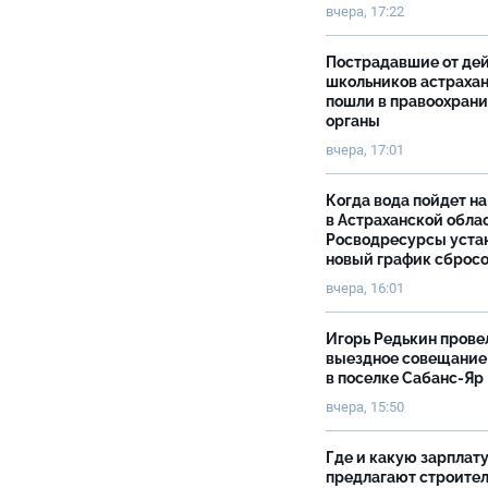
вчера, 17:22
Пострадавшие от де
школьников астраха
пошли в правоохран
органы
вчера, 17:01
Когда вода пойдет н
в Астраханской облас
Росводресурсы уста
новый график сброс
вчера, 16:01
Игорь Редькин прове
выездное совещание
в поселке Сабанс-Яр
вчера, 15:50
Где и какую зарплат
предлагают строите