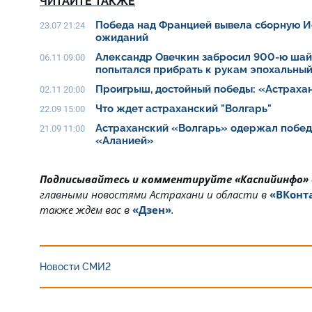
ЧИТАЙТЕ ТАКЖЕ
Победа над Францией вывела сборную И
23.07 21:24
ожиданий
Александр Овечкин забросил 900-ю шайб
06.11 09:00
попытался прибрать к рукам эпохальны
Проигрыш, достойный победы: «Астраха
02.11 20:00
Что ждет астраханский "Волгарь"
22.09 15:00
Астраханский «Волгарь» одержал побед
21.09 11:00
«Аланией»
Подписывайтесь и комментируйте «Каспийинфо»
главными новостями Астрахани и области в
«ВКонт
также ждём вас в
«Дзен»
.
Новости СМИ2