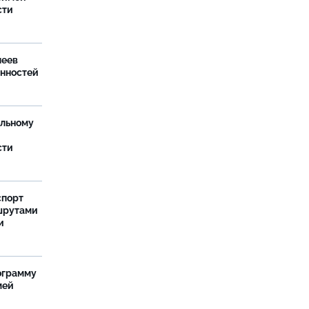
сти
леев
анностей
ельному
сти
спорт
шрутами
и
ограмму
мей