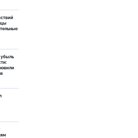
йствий
нцы
ительные
а убыль
ти:
новили
ов
л
у
лям