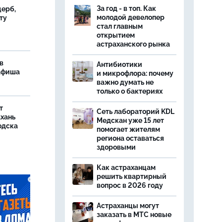
За год - в топ. Как
ерб,
молодой девелопер
ту
стал главным
открытием
астраханского рынка
в
Антибиотики
 афиша
и микрофлора: почему
важно думать не
только о бактериях
т
Сеть лабораторий KDL
ахань
Медскан уже 15 лет
одска
помогает жителям
региона оставаться
здоровыми
Как астраханцам
решить квартирный
вопрос в 2026 году
Астраханцы могут
заказать в МТС новые