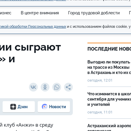
изнес
В центре внимания
Город трудовой доблести
икой обработки Персональных данных
и с использованием файлов cookie, у
сии сыграют
ПОСЛЕДНИЕ НОВ
» и
Выгодно ли покупать
на трассе из Москвы
в Астрахань и кто их 
сегодня, 12:01
Что изменится в школ
сентября для ученик
и учителей
Дзен
Новости
сегодня, 11:01
 клуб «Анжи» в среду
Астраханский аэроп