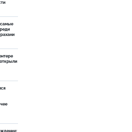
сти
 самые
среди
трахани
онтере
 открыли
лся
ячее
еждение: