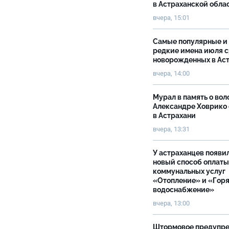
в Астраханской обла
вчера, 15:01
Самые популярные и
редкие имена июля 
новорожденных в Ас
вчера, 14:00
Мурал в память о вол
Александре Ховрико
в Астрахани
вчера, 13:31
У астраханцев появи
новый способ оплаты
коммунальных услуг
«Отопление» и «Гор
водоснабжение»
вчера, 13:00
Штормовое предупр