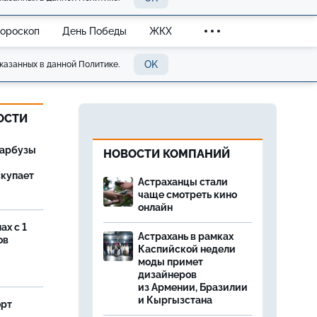
Гороскоп
День Победы
ЖКХ
OK
казанных в данной Политике.
ОСТИ
 арбузы
НОВОСТИ КОМПАНИЙ
скупает
Астраханцы стали
чаще смотреть кино
онлайн
ах с 1
Астрахань в рамках
ов
Каспийской недели
моды примет
дизайнеров
из Армении, Бразилии
и Кыргызстана
орт