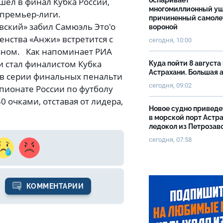
шел в финал Кубка России,
оспаривает
многомиллионный ущ
 премьер-лиги.
причиненный самоле
вский» забил Самюэль Это'о
вороной
енства «Анжи» встретится с
сегодня, 10:00
озном. Как напоминает РИА
и стал финалистом Кубка
Куда пойти 8 августа 
Астрахани. Большая
ы в серии финальных пенальти
сегодня, 09:02
пионате России по футболу
0 очками, отставая от лидера,
Новое судно приведе
в морской порт Астр
ледокол из Петрозав
сегодня, 07:58
КОММЕНТАРИИ