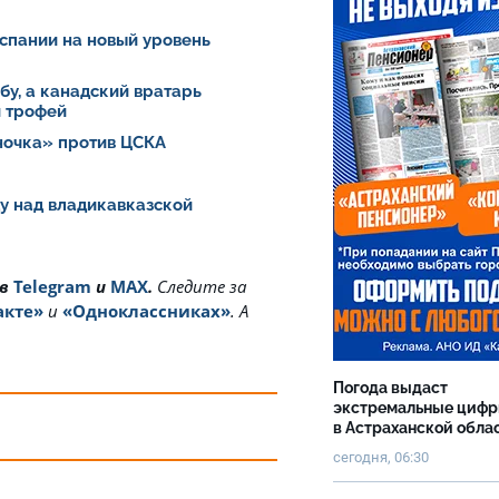
спании на новый уровень
у, а канадский вратарь
й трофей
ночка» против ЦСКА
у над владикавказской
 в
Telegram
и
MAX
.
Cледите за
акте»
и
«Одноклассниках»
. А
Погода выдаст
экстремальные циф
в Астраханской обла
сегодня, 06:30