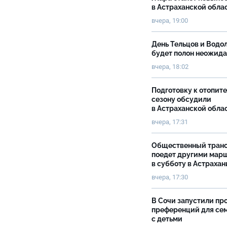
в Астраханской обла
вчера, 19:00
День Тельцов и Водо
будет полон неожид
вчера, 18:02
Подготовку к отопит
сезону обсудили
в Астраханской обла
вчера, 17:31
Общественный тран
поедет другими мар
в субботу в Астрахан
вчера, 17:30
В Сочи запустили пр
преференций для се
с детьми