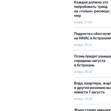
Каждая должна это
попробовать: тренд
на «голые» ресницы 
мир
вчера, 21:00
Подростка сбил муж
на HAVAL в Астрахан
вчера, 20:32
Осень придет раньш
середины августа
в Астрахань
вчера, 20:00
Вода, квартиры, жар
и другие резонансны
новости 7 августа
вчера, 19:24
Жара станет невыно