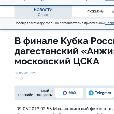
НОВОСТИ
ProжЫзнь
Б
Спорт
Посещая сайт kaspyinfo.ru, Вы соглашаетесь с приложенной
Полит
В финале Кубка Рос
дагестанский «Анжи
московский ЦСКА
08.05.2013 22:55
Спорт
Читайте
MAX
Telegram
«КаспийИнфо» здесь:
09.05.2013 02:55 Махачкалинский футбольный