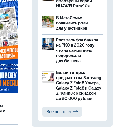
смартфоны серии
HUAWEI Pura90s
В МегаСемье
появились роли
для участников
Рост тарифов банков
на РКО в 2026 году:
что на самом деле
подорожало
для бизнеса
Билайн открыл
предзаказ на Samsung
Galaxy Z Fold8 Ультра,
Galaxy Z Fold8 и Galaxy
Z Флип8 со скидкой
до 20 000 рублей
ры
сти
Все новости