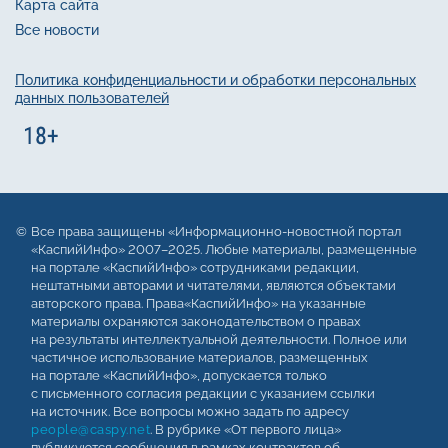
Карта сайта
Все новости
Политика конфиденциальности и обработки персональных
данных пользователей
Все права защищены «Информационно-новостной портал
«КаспийИнфо» 2007–2025. Любые материалы, размещенные
на портале «КаспийИнфо» сотрудниками редакции,
нештатными авторами и читателями, являются объектами
авторского права. Права«КаспийИнфо» на указанные
материалы охраняются законодательством о правах
на результаты интеллектуальной деятельности. Полное или
частичное использование материалов, размещенных
на портале «КаспийИнфо», допускается только
с письменного согласия редакции с указанием ссылки
на источник. Все вопросы можно задать по адресу
people@caspy.net
. В рубрике «От первого лица»
публикуются сообщения в рамках контрактов об