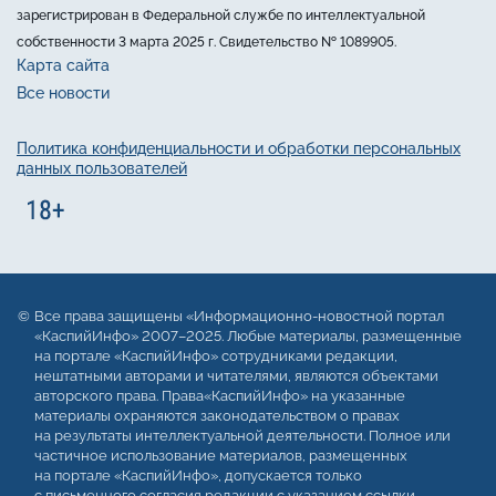
зарегистрирован в Федеральной службе по интеллектуальной
собственности 3 марта 2025 г. Свидетельство № 1089905.
Карта сайта
Все новости
Политика конфиденциальности и обработки персональных
данных пользователей
Все права защищены «Информационно-новостной портал
«КаспийИнфо» 2007–2025. Любые материалы, размещенные
на портале «КаспийИнфо» сотрудниками редакции,
нештатными авторами и читателями, являются объектами
авторского права. Права«КаспийИнфо» на указанные
материалы охраняются законодательством о правах
на результаты интеллектуальной деятельности. Полное или
частичное использование материалов, размещенных
на портале «КаспийИнфо», допускается только
с письменного согласия редакции с указанием ссылки