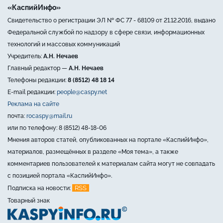
«КаспийИнфо»
Свидетельство о регистрации ЭЛ № ФС 77 - 68109 от 21.12.2016, выдано
Федеральной службой по надзору в сфере связи, информационных
технологий и массовых коммуникаций
Учредитель:
А.Н. Нечаев
Главный редактор —
А.Н. Нечаев
Телефоны редакции:
8 (8512) 48 18 14
E-mail редакции:
people@caspy.net
Реклама на сайте
почта:
rocaspy@mail.ru
или по телефону: 8 (8512) 48-18-06
Мнения авторов статей, опубликованных на портале «КаспийИнфо»,
материалов, размещённых в разделе «Моя тема», а также
комментариев пользователей к материалам сайта могут не совпадать
с позицией портала «КаспийИнфо».
RSS
Подписка на новости:
Товарный знак