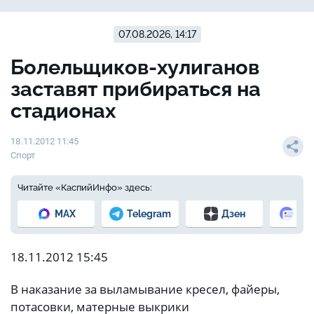
07.08.2026, 14:17
Болельщиков-хулиганов
заставят прибираться на
стадионах
18.11.2012 11:45
Спорт
Читайте «КаспийИнфо» здесь:
MAX
Telegram
Дзен
Но
18.11.2012 15:45
В наказание за выламывание кресел, файеры,
потасовки, матерные выкрики