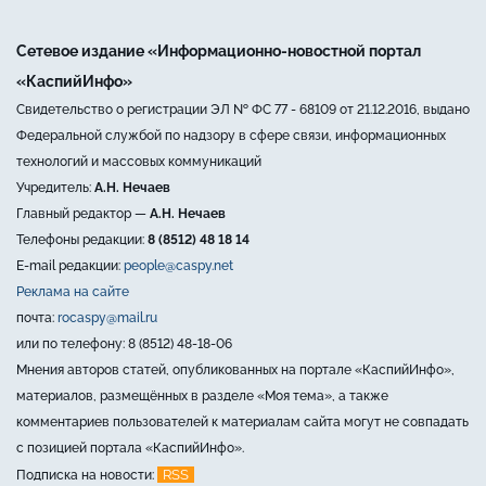
Сетевое издание «Информационно-новостной портал
«КаспийИнфо»
Свидетельство о регистрации ЭЛ № ФС 77 - 68109 от 21.12.2016, выдано
Федеральной службой по надзору в сфере связи, информационных
технологий и массовых коммуникаций
Учредитель:
А.Н. Нечаев
Главный редактор —
А.Н. Нечаев
Телефоны редакции:
8 (8512) 48 18 14
E-mail редакции:
people@caspy.net
Реклама на сайте
почта:
rocaspy@mail.ru
или по телефону: 8 (8512) 48-18-06
Мнения авторов статей, опубликованных на портале «КаспийИнфо»,
материалов, размещённых в разделе «Моя тема», а также
комментариев пользователей к материалам сайта могут не совпадать
с позицией портала «КаспийИнфо».
RSS
Подписка на новости: