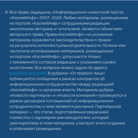
Все права защищены «Информационно-новостной портал
«КаспийИнфо» 2007–2025. Любые материалы, размещенные
на портале «КаспийИнфо» сотрудниками редакции,
нештатными авторами и читателями, являются объектами
авторского права. Права«КаспийИнфо» на указанные
материалы охраняются законодательством о правах
на результаты интеллектуальной деятельности. Полное или
частичное использование материалов, размещенных
на портале «КаспийИнфо», допускается только
с письменного согласия редакции с указанием ссылки
на источник. Все вопросы можно задать по адресу
people@caspy.net
. В рубрике «От первого лица»
публикуются сообщения в рамках контрактов об
информационном сотрудничестве между редакцией
«КаспийИнфо» и органами власти. Материалы рубрик
«Новости партнёров» и «Новости компаний» публикуются в
рамках договоров (соглашений) об информационном
сотрудничестве и (или) являются рекламой. Партнёрский
материал — это статья, подготовленная редакцией
совместно с партнёром-рекламодателем, который
заинтересован в теме материала, участвует в его создании
и оплачивает размещение.