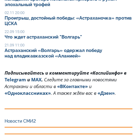
эпохальный трофей
02.11 20:00
Проигрыш, достойный победы: «Астраханочка» против
ЦСКА
22.09 15:00
Что ждет астраханский "Волгарь"
21.09 11:00
Астраханский «Волгарь» одержал победу
над владикавказской «Аланией»
Подписывайтесь и комментируйте «Каспийинфо» в
Telegram
и
MAX
.
Cледите за главными новостями
Астрахани и области в
«ВКонтакте»
и
«Одноклассниках»
. А также ждём вас в
«Дзен»
.
Новости СМИ2