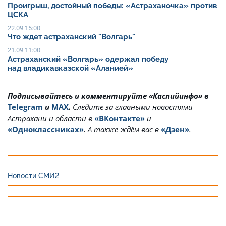
Проигрыш, достойный победы: «Астраханочка» против
ЦСКА
22.09 15:00
Что ждет астраханский "Волгарь"
21.09 11:00
Астраханский «Волгарь» одержал победу
над владикавказской «Аланией»
Подписывайтесь и комментируйте «Каспийинфо» в
Telegram
и
MAX
.
Cледите за главными новостями
Астрахани и области в
«ВКонтакте»
и
«Одноклассниках»
. А также ждём вас в
«Дзен»
.
Новости СМИ2