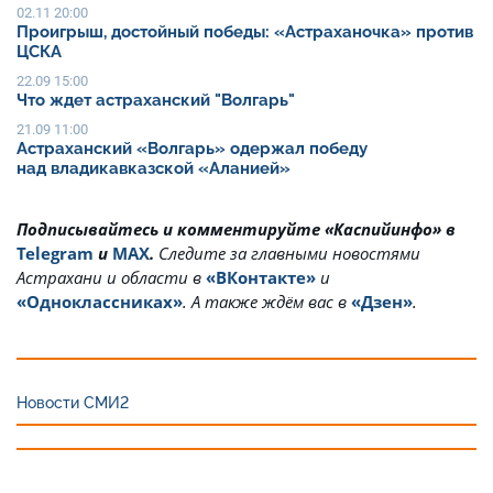
02.11 20:00
Проигрыш, достойный победы: «Астраханочка» против
ЦСКА
22.09 15:00
Что ждет астраханский "Волгарь"
21.09 11:00
Астраханский «Волгарь» одержал победу
над владикавказской «Аланией»
Подписывайтесь и комментируйте «Каспийинфо» в
Telegram
и
MAX
.
Cледите за главными новостями
Астрахани и области в
«ВКонтакте»
и
«Одноклассниках»
. А также ждём вас в
«Дзен»
.
Новости СМИ2