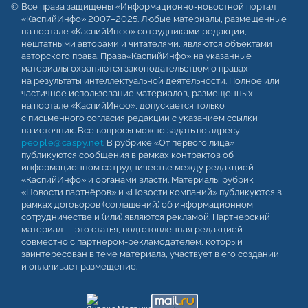
Все права защищены «Информационно-новостной портал
«КаспийИнфо» 2007–2025. Любые материалы, размещенные
на портале «КаспийИнфо» сотрудниками редакции,
нештатными авторами и читателями, являются объектами
авторского права. Права«КаспийИнфо» на указанные
материалы охраняются законодательством о правах
на результаты интеллектуальной деятельности. Полное или
частичное использование материалов, размещенных
на портале «КаспийИнфо», допускается только
с письменного согласия редакции с указанием ссылки
на источник. Все вопросы можно задать по адресу
people@caspy.net
. В рубрике «От первого лица»
публикуются сообщения в рамках контрактов об
информационном сотрудничестве между редакцией
«КаспийИнфо» и органами власти. Материалы рубрик
«Новости партнёров» и «Новости компаний» публикуются в
рамках договоров (соглашений) об информационном
сотрудничестве и (или) являются рекламой. Партнёрский
материал — это статья, подготовленная редакцией
совместно с партнёром-рекламодателем, который
заинтересован в теме материала, участвует в его создании
и оплачивает размещение.