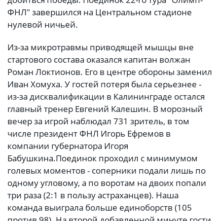
ФНЛ" завершился на Центральном стадионе
нулевой ничьей.
Из-за микротравмы приводящей мышцы вне
стартового состава оказался капитан волжан
Роман Локтионов. Его в центре обороны заменил
Иван Хомуха. У гостей потеря была серьезнее -
из-за дисквалификации в Калининграде остался
главный тренер Евгений Калешин. В морозный
вечер за игрой наблюдал 731 зритель, в том
числе президент ФНЛ Игорь Ефремов в
компании губернатора Игоря
Бабушкина.
Поединок проходил с минимумом
голевых моментов - соперники подали лишь по
одному угловому, а по воротам на двоих попали
три раза (2:1 в пользу астраханцев). Наша
команда выиграла больше единоборств (105
против 98). На второй добавленной минуте гости