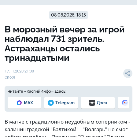
08.08.2026, 18:15
В морозный вечер за игрой
наблюдал 731 зритель.
Астраханцы остались
тринадцатыми
17.11.2020 21:00
Спорт
Читайте «КаспийИнфо» здесь:
MAX
Telegram
Дзен
Но
В матче с традиционно неудобным соперником -
калининградской "Балтикой" - "Волгарь" не смог
добиться победы. Поединок 22-го тура "Олимп-