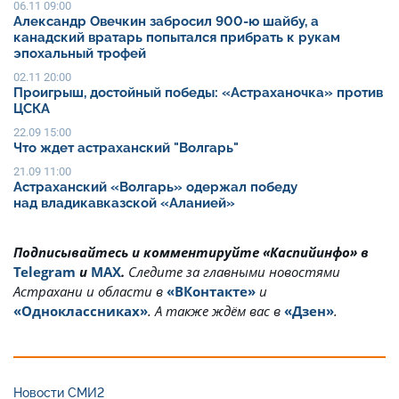
06.11 09:00
Александр Овечкин забросил 900-ю шайбу, а
канадский вратарь попытался прибрать к рукам
эпохальный трофей
02.11 20:00
Проигрыш, достойный победы: «Астраханочка» против
ЦСКА
22.09 15:00
Что ждет астраханский "Волгарь"
21.09 11:00
Астраханский «Волгарь» одержал победу
над владикавказской «Аланией»
Подписывайтесь и комментируйте «Каспийинфо» в
Telegram
и
MAX
.
Cледите за главными новостями
Астрахани и области в
«ВКонтакте»
и
«Одноклассниках»
. А также ждём вас в
«Дзен»
.
Новости СМИ2