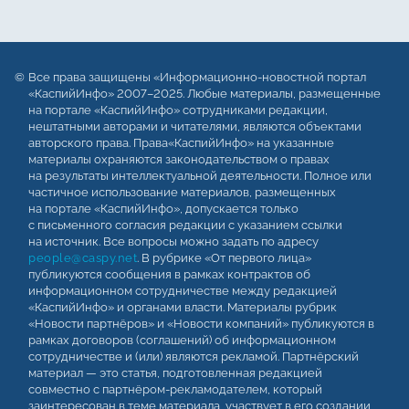
Все права защищены «Информационно-новостной портал
«КаспийИнфо» 2007–2025. Любые материалы, размещенные
на портале «КаспийИнфо» сотрудниками редакции,
нештатными авторами и читателями, являются объектами
авторского права. Права«КаспийИнфо» на указанные
материалы охраняются законодательством о правах
на результаты интеллектуальной деятельности. Полное или
частичное использование материалов, размещенных
на портале «КаспийИнфо», допускается только
с письменного согласия редакции с указанием ссылки
на источник. Все вопросы можно задать по адресу
people@caspy.net
. В рубрике «От первого лица»
публикуются сообщения в рамках контрактов об
информационном сотрудничестве между редакцией
«КаспийИнфо» и органами власти. Материалы рубрик
«Новости партнёров» и «Новости компаний» публикуются в
рамках договоров (соглашений) об информационном
сотрудничестве и (или) являются рекламой. Партнёрский
материал — это статья, подготовленная редакцией
совместно с партнёром-рекламодателем, который
заинтересован в теме материала, участвует в его создании