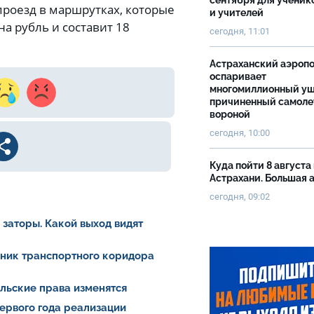
сентября для ученик
 проезд в маршрутках, которые
и учителей
а рубль и составит 18
сегодня, 11:01
Астраханский аэроп
оспаривает
многомиллионный ущ
причиненный самоле
вороной
сегодня, 10:00
Куда пойти 8 августа 
Астрахани. Большая
сегодня, 09:02
заторы. Какой выход видят
йник транспортного коридора
ельские права изменятся
ервого года реализации