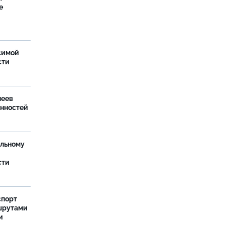
е
симой
сти
леев
анностей
ельному
сти
спорт
шрутами
и