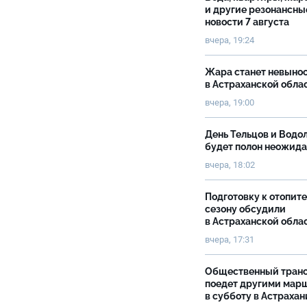
и другие резонансны
новости 7 августа
вчера, 19:24
Жара станет невыно
в Астраханской обла
вчера, 19:00
День Тельцов и Водо
будет полон неожид
вчера, 18:02
Подготовку к отопит
сезону обсудили
в Астраханской обла
вчера, 17:31
Общественный тран
поедет другими мар
в субботу в Астрахан