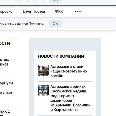
Гороскоп
День Победы
ЖКХ
OK
казанных в данной Политике.
ОСТИ
НОВОСТИ КОМПАНИЙ
еток,
иков
Астраханцы стали
чаще смотреть кино
онлайн
 арбузы
Астрахань в рамках
Каспийской недели
скупает
моды примет
дизайнеров
из Армении, Бразилии
и Кыргызстана
ах с 1