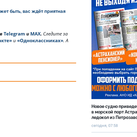
жет быть, вас ждёт приятная
 в
Telegram
и
MAX
.
Cледите за
акте»
и
«Одноклассниках»
. А
Новое судно приведе
в морской порт Астр
ледокол из Петрозав
сегодня, 07:58