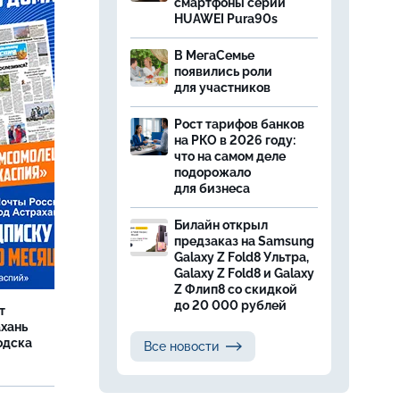
смартфоны серии
HUAWEI Pura90s
В МегаСемье
появились роли
для участников
Рост тарифов банков
на РКО в 2026 году:
что на самом деле
подорожало
для бизнеса
Билайн открыл
предзаказ на Samsung
Galaxy Z Fold8 Ультра,
Galaxy Z Fold8 и Galaxy
Z Флип8 со скидкой
до 20 000 рублей
т
ахань
одска
Все новости