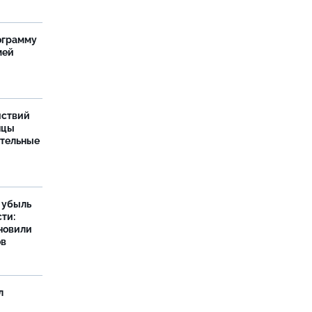
ограмму
мей
йствий
нцы
ительные
а убыль
ти:
новили
ов
л