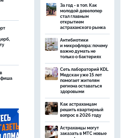
ов
За год - в топ. Как
молодой девелопер
стал главным
открытием
астраханского рынка
орт
ерб,
Антибиотики
ту
и микрофлора: почему
важно думать не
только о бактериях
Сеть лабораторий KDL
в
Медскан уже 15 лет
 афиша
помогает жителям
региона оставаться
здоровыми
Как астраханцам
решить квартирный
вопрос в 2026 году
Астраханцы могут
заказать в МТС новые