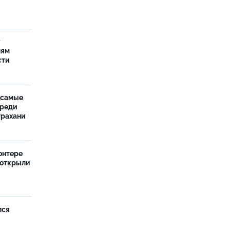
у
лям
сти
 самые
среди
трахани
онтере
 открыли
лся