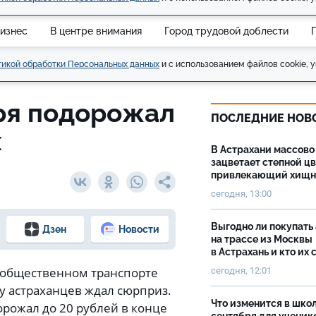
изнес
В центре внимания
Город трудовой доблести
икой обработки Персональных данных
и с использованием файлов cookie, у
аря подорожал
ПОСЛЕДНИЕ НОВ
х
В Астрахани массово
зацветает степной цв
привлекающий хищн
сегодня, 13:00
Выгодно ли покупать
Дзен
Новости
на трассе из Москвы
в Астрахань и кто их 
в общественном транспорте
сегодня, 12:01
ду астраханцев ждал сюрприз.
Что изменится в школ
рожал до 20 рублей в конце