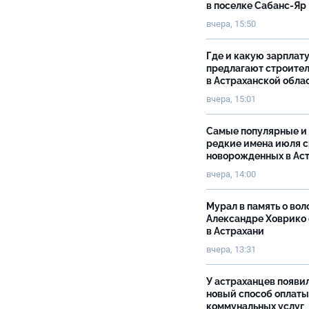
в поселке Сабанс-Яр
вчера, 15:50
Где и какую зарплат
предлагают строите
в Астраханской обла
вчера, 15:01
Самые популярные и
редкие имена июля 
новорожденных в Ас
вчера, 14:00
Мурал в память о вол
Александре Ховрико
в Астрахани
вчера, 13:31
У астраханцев появи
новый способ оплаты
коммунальных услуг