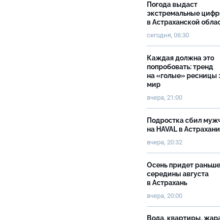
Погода выдаст
экстремальные циф
в Астраханской обла
сегодня, 06:30
Каждая должна это
попробовать: тренд
на «голые» ресницы 
мир
вчера, 21:00
Подростка сбил муж
на HAVAL в Астрахан
вчера, 20:32
Осень придет раньш
середины августа
в Астрахань
вчера, 20:00
Вода, квартиры, жар