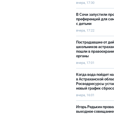
вчера, 17:30
В Сочи запустили пр
преференций для се
с детьми
вчера, 17:22
Пострадавшие от де
школьников астраха
пошли в правоохран
органы
вчера, 17:01
Когда вода пойдет н
в Астраханской облас
Росводресурсы уста
новый график сброс
вчера, 16:01
Игорь Редькин прове
выездное совещание