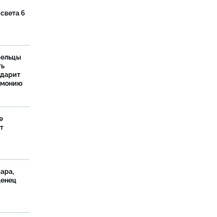
 света 6
рельцы
ть
одарит
рмонию
е
т
ара,
денец