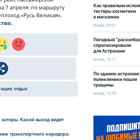
Как правильно испол
а 7 апреля: по маршруту
тестеры косметики
плоход «Русь Великая»,
в магазинах
ство.
вчера, 20:01
Погодный "расколба
спрогнозировали
для Астрахани
вчера, 19:11
По зданию астрахан
поликлиники пошли
трещины
гация
,
отдых
вчера, 18:59
заторы. Какой выход видят
йник транспортного коридора