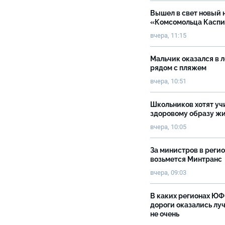
Вышел в свет новый 
«Комсомольца Касп
вчера, 11:15
Мальчик оказался в 
рядом с пляжем
вчера, 10:51
Школьников хотят уч
здоровому образу ж
вчера, 10:05
За министров в реги
возьмется Минтранс
вчера, 09:03
В каких регионах Ю
дороги оказались луч
не очень