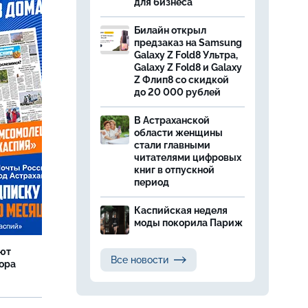
для бизнеса
Билайн открыл
предзаказ на Samsung
Galaxy Z Fold8 Ультра,
Galaxy Z Fold8 и Galaxy
Z Флип8 со скидкой
до 20 000 рублей
В Астраханской
области женщины
стали главными
читателями цифровых
книг в отпускной
период
Каспийская неделя
моды покорила Париж
яют
Все новости
тора