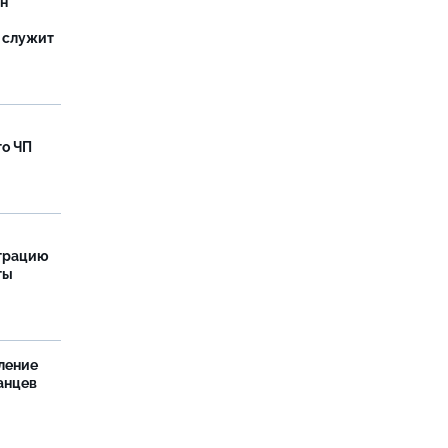
ан
 служит
го ЧП
страцию
ты
ление
анцев