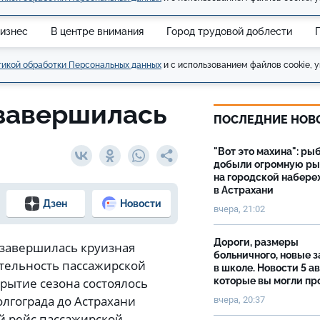
изнес
В центре внимания
Город трудовой доблести
икой обработки Персональных данных
и с использованием файлов cookie, у
 завершилась
ПОСЛЕДНИЕ НОВ
"Вот это махина": ры
добыли огромную р
на городской набер
в Астрахани
Дзен
Новости
вчера, 21:02
Дороги, размеры
 завершилась круизная
больничного, новые 
тельность пассажирской
в школе. Новости 5 ав
крытие сезона состоялось
которые вы могли пр
олгограда до Астрахани
вчера, 20:37
й рейс пассажирской