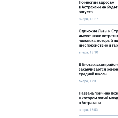
По многим адресам
в Астрахани не будет
августа
вчера, 18:27
Одинокие Львы и Ст
имеют шанс встрети
человека, который п
им спокойствие и га
вчера, 18:10
В Енотаевском район
заканчивается ремон
средней школы
вчера, 17:31
Названа причина пож
в котором погиб мла
в Астрахани
вчера, 16:53