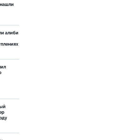
 нашли
ли алиби
уплениях
нил
о
ный
ер
году