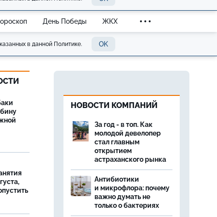
Гороскоп
День Победы
ЖКХ
OK
казанных в данной Политике.
ОСТИ
баки
НОВОСТИ КОМПАНИЙ
ыбину
ежной
За год - в топ. Как
молодой девелопер
стал главным
открытием
астраханского рынка
занятия
Антибиотики
густа,
и микрофлора: почему
опустить
важно думать не
только о бактериях