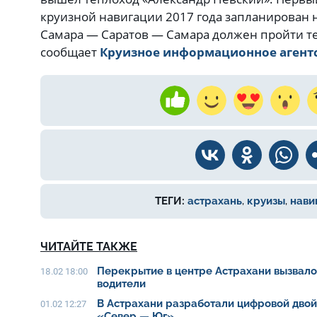
круизной навигации 2017 года запланирован н
Самара — Саратов — Самара должен пройти те
сообщает
Круизное информационное агент
ТЕГИ:
астрахань
,
круизы
,
нави
ЧИТАЙТЕ ТАКЖЕ
Перекрытие в центре Астрахани вызвало 
18.02 18:00
водители
В Астрахани разработали цифровой дво
01.02 12:27
«Север — Юг»