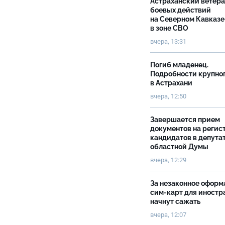
Астраханский ветер
боевых действий
на Северном Кавказе
в зоне СВО
вчера, 13:31
Погиб младенец.
Подробности крупно
в Астрахани
вчера, 12:50
Завершается прием
документов на реги
кандидатов в депута
областной Думы
вчера, 12:29
За незаконное оформ
сим-карт для иностр
начнут сажать
вчера, 12:07