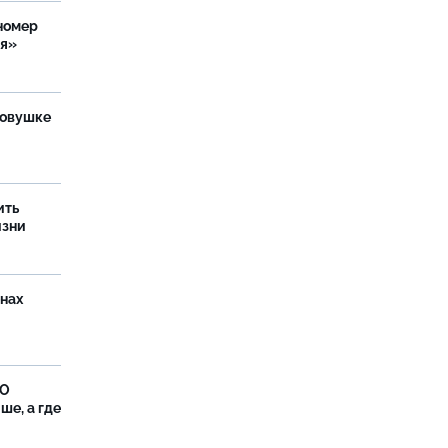
номер
ия»
ловушке
ить
изни
онах
ФО
ше, а где