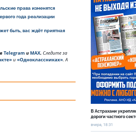
ельские права изменятся
ервого года реализации
жет быть, вас ждёт приятная
 в
Telegram
и
MAX
.
Cледите за
акте»
и
«Одноклассниках»
. А
В Астрахани укрепл
дороги частного сек
вчера, 18:31