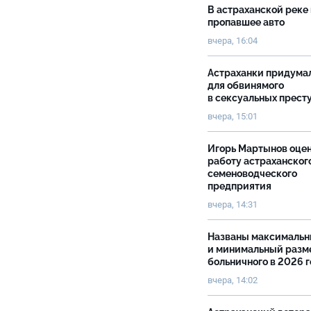
В астраханской реке
пропавшее авто
вчера, 16:04
Астраханки придума
для обвинямого
в сексуальных прест
вчера, 15:01
Игорь Мартынов оце
работу астраханског
семеноводческого
предприятия
вчера, 14:31
Названы максималь
и минимальный разм
больничного в 2026 
вчера, 14:02