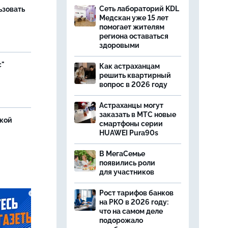
Сеть лабораторий KDL
ьзовать
Медскан уже 15 лет
помогает жителям
региона оставаться
здоровыми
с"
Как астраханцам
решить квартирный
вопрос в 2026 году
Астраханцы могут
заказать в МТС новые
ской
смартфоны серии
HUAWEI Pura90s
В МегаСемье
появились роли
для участников
Рост тарифов банков
на РКО в 2026 году:
что на самом деле
подорожало