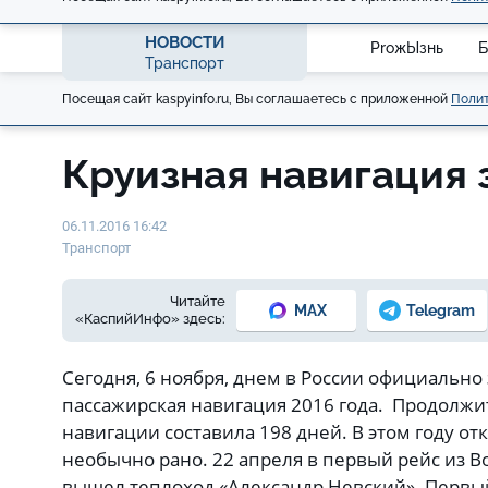
НОВОСТИ
ProжЫзнь
Б
Транспорт
Посещая сайт kaspyinfo.ru, Вы соглашаетесь с приложенной
Полит
Круизная навигация
06.11.2016 16:42
Транспорт
Читайте
MAX
Telegram
«КаспийИнфо» здесь:
Сегодня, 6 ноября, днем в России официально
пассажирская навигация 2016 года. Продолжи
навигации составила 198 дней. В этом году от
необычно рано. 22 апреля в первый рейс из В
вышел теплоход «Александр Невский». Первы