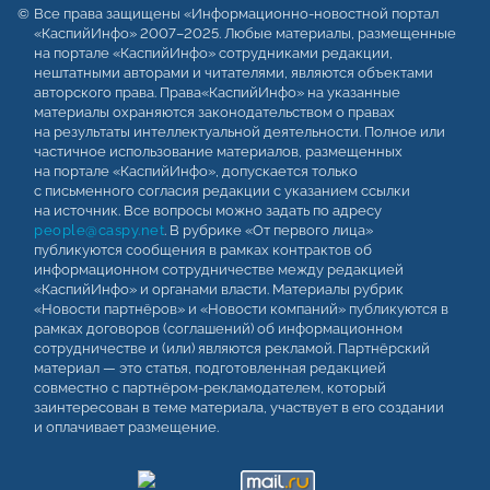
Все права защищены «Информационно-новостной портал
«КаспийИнфо» 2007–2025. Любые материалы, размещенные
на портале «КаспийИнфо» сотрудниками редакции,
нештатными авторами и читателями, являются объектами
авторского права. Права«КаспийИнфо» на указанные
материалы охраняются законодательством о правах
на результаты интеллектуальной деятельности. Полное или
частичное использование материалов, размещенных
на портале «КаспийИнфо», допускается только
с письменного согласия редакции с указанием ссылки
на источник. Все вопросы можно задать по адресу
people@caspy.net
. В рубрике «От первого лица»
публикуются сообщения в рамках контрактов об
информационном сотрудничестве между редакцией
«КаспийИнфо» и органами власти. Материалы рубрик
«Новости партнёров» и «Новости компаний» публикуются в
рамках договоров (соглашений) об информационном
сотрудничестве и (или) являются рекламой. Партнёрский
материал — это статья, подготовленная редакцией
совместно с партнёром-рекламодателем, который
заинтересован в теме материала, участвует в его создании
и оплачивает размещение.