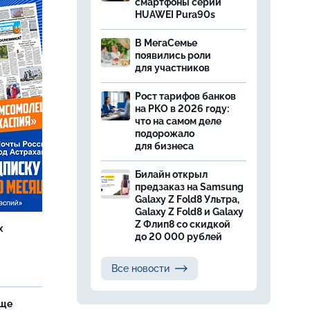
смартфоны серии
HUAWEI Pura90s
В МегаСемье
появились роли
для участников
Рост тарифов банков
на РКО в 2026 году:
что на самом деле
подорожало
для бизнеса
Билайн открыл
предзаказ на Samsung
Galaxy Z Fold8 Ультра,
Galaxy Z Fold8 и Galaxy
Z Флип8 со скидкой
х
до 20 000 рублей
Все новости
аще