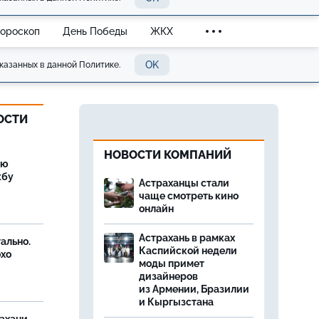
Гороскоп
День Победы
ЖКХ
OK
казанных в данной Политике.
ОСТИ
НОВОСТИ КОМПАНИЙ
ую
жбу
Астраханцы стали
чаще смотреть кино
онлайн
Астрахань в рамках
ально.
Каспийской недели
охо
моды примет
дизайнеров
из Армении, Бразилии
и Кыргызстана