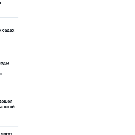
н
х садах
моды
и
дошел
ханской
 могут