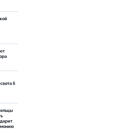
ской
яют
тора
 света 6
рельцы
ть
одарит
рмонию