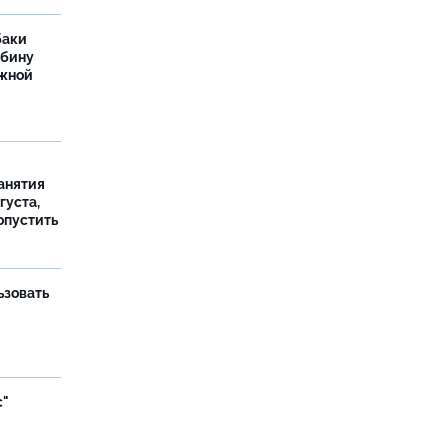
баки
ыбину
ежной
занятия
густа,
опустить
ьзовать
с"