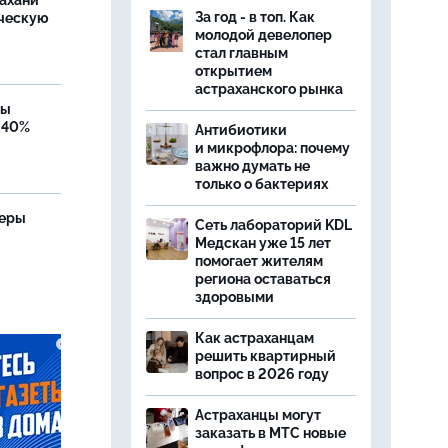
ахани
За год - в топ. Как
ческую
молодой девелопер
стал главным
открытием
астраханского рынка
бы
 40%
Антибиотики
и микрофлора: почему
важно думать не
только о бактериях
теры
Сеть лабораторий KDL
Медскан уже 15 лет
помогает жителям
региона оставаться
здоровыми
Как астраханцам
решить квартирный
вопрос в 2026 году
Астраханцы могут
заказать в МТС новые