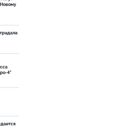
 Новому
страдала
асса
вро-4"
и
идается