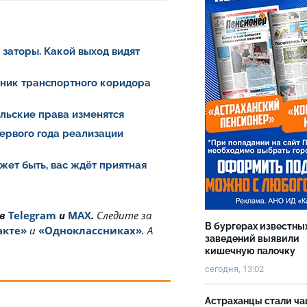
заторы. Какой выход видят
йник транспортного коридора
ельские права изменятся
ервого года реализации
жет быть, вас ждёт приятная
 в
Telegram
и
MAX
.
Cледите за
В бургерах известны
акте»
и
«Одноклассниках»
. А
заведений выявили
кишечную палочку
сегодня, 13:02
Астраханцы стали ч