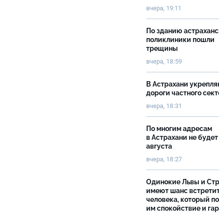
вчера, 19:11
По зданию астрахан
поликлиники пошли
трещины
вчера, 18:59
В Астрахани укрепл
дороги частного сек
вчера, 18:31
По многим адресам
в Астрахани не будет
августа
вчера, 18:27
Одинокие Львы и Ст
имеют шанс встрети
человека, который п
им спокойствие и га