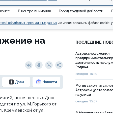
изнес
В центре внимания
Город трудовой доблести
икой обработки Персональных данных
и с использованием файлов cookie, у
ижение на
ПОСЛЕДНИЕ НОВ
Астраханец сменил
предпринимательск
деятельность на слу
Родине
сегодня, 15:30
Дзен
Новости
Могло закончится лет
Астраханцу стало пл
на улице
приятий, посвященных Дню
сегодня, 15:07
ится по ул. М.Горького от
л. Кремлевской от ул.