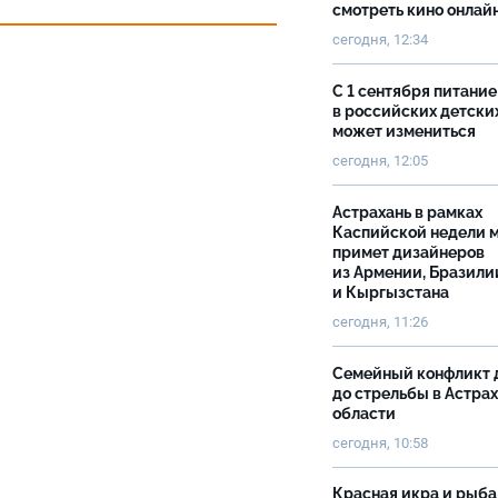
смотреть кино онлай
сегодня, 12:34
С 1 сентября питание
в российских детски
может измениться
сегодня, 12:05
Астрахань в рамках
Каспийской недели 
примет дизайнеров
из Армении, Бразили
и Кыргызстана
сегодня, 11:26
Семейный конфликт 
до стрельбы в Астра
области
сегодня, 10:58
Красная икра и рыба