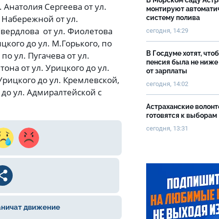
В Морском саду Астр
 Анатолия Сергеева от ул.
монтируют автомати
. Набережной от ул.
систему полива
Свердлова от ул. Фиолетова
сегодня, 14:29
ицкого до ул. М.Горького, по
В Госдуме хотят, что
по ул. Пугачева от ул.
пенсия была не ниже
тона от ул. Урицкого до ул.
от зарплаты
 Урицкого до ул. Кремлевской,
сегодня, 14:02
 до ул. Адмиралтейской с
Астраханские волон
готовятся к выборам
сегодня, 13:31
аничат движение