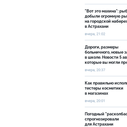
"Вот это махина": ры
добыли огромную р
на городской набер
в Астрахани
вчера, 21:02
Дороги, размеры
больничного, новые 
в школе. Новости 5 ав
которые вы могли пр
вчера, 20:37
Как правильно испол
тестеры косметики
в магазинах
вчера, 20:01
Погодный "расколба
спрогнозировали
для Астрахани