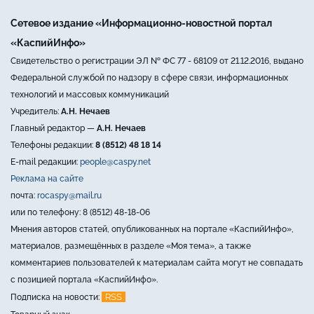
Сетевое издание «Информационно-новостной портал
«КаспийИнфо»
Свидетельство о регистрации ЭЛ № ФС 77 - 68109 от 21.12.2016, выдано
Федеральной службой по надзору в сфере связи, информационных
технологий и массовых коммуникаций
Учредитель:
А.Н. Нечаев
Главный редактор —
А.Н. Нечаев
Телефоны редакции:
8 (8512) 48 18 14
E-mail редакции:
people@caspy.net
Реклама на сайте
почта:
rocaspy@mail.ru
или по телефону: 8 (8512) 48-18-06
Мнения авторов статей, опубликованных на портале «КаспийИнфо»,
материалов, размещённых в разделе «Моя тема», а также
комментариев пользователей к материалам сайта могут не совпадать
с позицией портала «КаспийИнфо».
RSS
Подписка на новости: