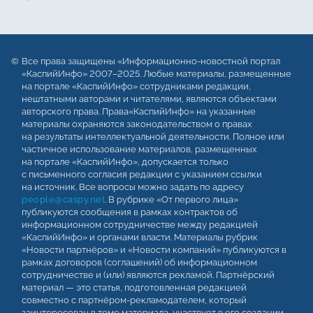
Все права защищены «Информационно-новостной портал
«КаспийИнфо» 2007–2025. Любые материалы, размещенные
на портале «КаспийИнфо» сотрудниками редакции,
нештатными авторами и читателями, являются объектами
авторского права. Права«КаспийИнфо» на указанные
материалы охраняются законодательством о правах
на результаты интеллектуальной деятельности. Полное или
частичное использование материалов, размещенных
на портале «КаспийИнфо», допускается только
с письменного согласия редакции с указанием ссылки
на источник. Все вопросы можно задать по адресу
people@caspy.net
. В рубрике «От первого лица»
публикуются сообщения в рамках контрактов об
информационном сотрудничестве между редакцией
«КаспийИнфо» и органами власти. Материалы рубрик
«Новости партнёров» и «Новости компаний» публикуются в
рамках договоров (соглашений) об информационном
сотрудничестве и (или) являются рекламой. Партнёрский
материал — это статья, подготовленная редакцией
совместно с партнёром-рекламодателем, который
заинтересован в теме материала, участвует в его создании