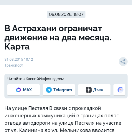
09.08.2026, 18:07
В Астрахани ограничат
движение на два месяца.
Карта
31.08.2015 10:12
Транспорт
Читайте «КаспийИнфо» здесь:
MAX
Telegram
Дзен
Но
На улице Пестеля В связи с прокладкой
инженерных коммуникаций в границах полос
отвода автодороги на улице Пестеля на участке
от ул. Калинина до ул. Мельникова вводится