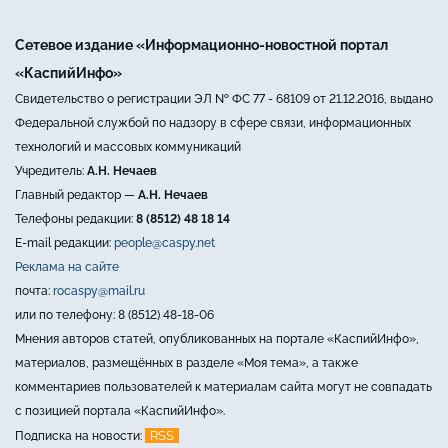
Сетевое издание «Информационно-новостной портал
«КаспийИнфо»
Свидетельство о регистрации ЭЛ № ФС 77 - 68109 от 21.12.2016, выдано
Федеральной службой по надзору в сфере связи, информационных
технологий и массовых коммуникаций
Учредитель:
А.Н. Нечаев
Главный редактор —
А.Н. Нечаев
Телефоны редакции:
8 (8512) 48 18 14
E-mail редакции:
people@caspy.net
Реклама на сайте
почта:
rocaspy@mail.ru
или по телефону: 8 (8512) 48-18-06
Мнения авторов статей, опубликованных на портале «КаспийИнфо»,
материалов, размещённых в разделе «Моя тема», а также
комментариев пользователей к материалам сайта могут не совпадать
с позицией портала «КаспийИнфо».
RSS
Подписка на новости: