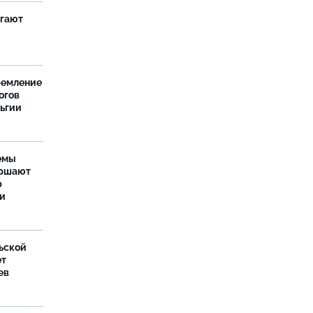
агают
ремление
огов
льгии
емы
ершают
р
ти
ьской
ет
ев