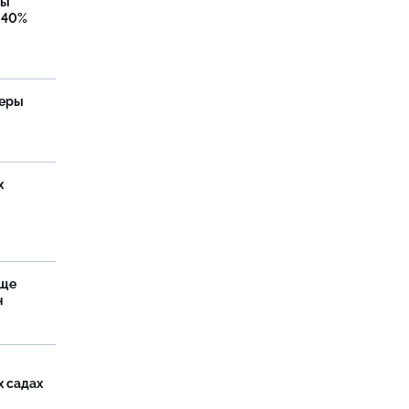
бы
 40%
теры
х
аще
н
х садах