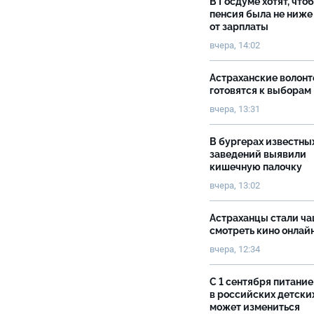
В Госдуме хотят, что
пенсия была не ниже
от зарплаты
вчера, 14:02
Астраханские волон
готовятся к выборам
вчера, 13:31
В бургерах известны
заведений выявили
кишечную палочку
вчера, 13:02
Астраханцы стали ч
смотреть кино онлай
вчера, 12:34
С 1 сентября питание
в российских детски
может измениться