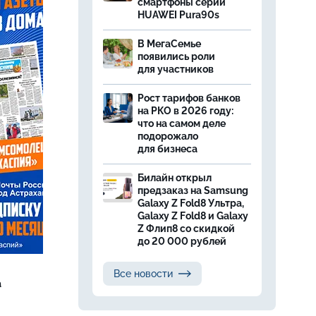
смартфоны серии
HUAWEI Pura90s
В МегаСемье
появились роли
для участников
Рост тарифов банков
на РКО в 2026 году:
что на самом деле
подорожало
для бизнеса
Билайн открыл
предзаказ на Samsung
Galaxy Z Fold8 Ультра,
Galaxy Z Fold8 и Galaxy
Z Флип8 со скидкой
до 20 000 рублей
Все новости
а