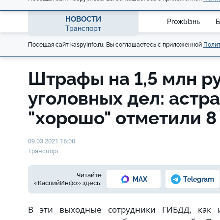
НОВОСТИ
ProжЫзнь
Б
Транспорт
Посещая сайт kaspyinfo.ru, Вы соглашаетесь с приложенной
Полит
Штрафы на 1,5 млн ру
уголовных дел: астр
"хорошо" отметили 8
09.03.2021 16:00
Транспорт
Читайте
MAX
Telegram
«КаспийИнфо» здесь:
В эти выходные сотрудники ГИБДД, как 