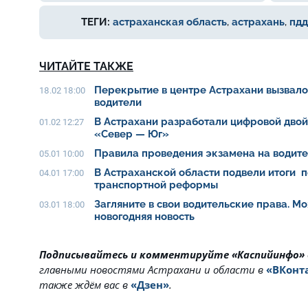
ТЕГИ:
астраханская область
,
астрахань
,
пдд
ЧИТАЙТЕ ТАКЖЕ
Перекрытие в центре Астрахани вызвало 
18.02 18:00
водители
В Астрахани разработали цифровой дво
01.02 12:27
«Север — Юг»
Правила проведения экзамена на водит
05.01 10:00
В Астраханской области подвели итоги п
04.01 17:00
транспортной реформы
Загляните в свои водительские права. Мо
03.01 18:00
новогодняя новость
Подписывайтесь и комментируйте «Каспийинфо»
главными новостями Астрахани и области в
«ВКонт
также ждём вас в
«Дзен»
.