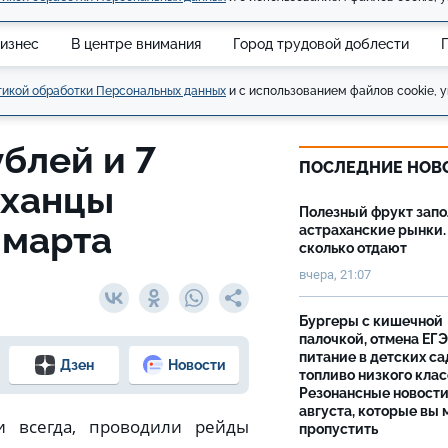
изнес
В центре внимания
Город трудовой доблести
икой обработки Персональных данных
и с использованием файлов cookie, у
блей и 7
ПОСЛЕДНИЕ НОВ
аханцы
Полезный фрукт зап
 марта
астраханские рынки.
сколько отдают
вчера, 21:07
Бургеры с кишечной
палочкой, отмена ЕГЭ
питание в детских са
Дзен
Новости
топливо низкого клас
Резонансные новости
августа, которые вы 
и всегда, проводили рейды
пропустить