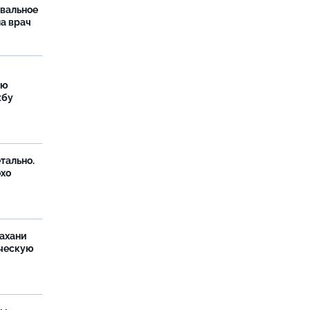
рвальное
ла врач
ую
жбу
тально.
охо
ахани
ческую