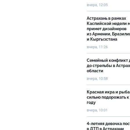
вчера, 12:05
Астрахань в рамках
Каспийской недели 
примет дизайнеров
из Армении, Бразили
и Кыргызстана
вчера, 11:26
Семейный конфликт 
до стрельбы в Астра
области
вчера, 10:58
Красная икра и рыба
сильно подорожать к
году
вчера, 10:01
4-летняя девочка по
в ДТП в Астрахани