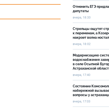
Отменить ЕГЭ предл
депутаты
вчера, 18:33
Стрельцы ощутят ст
к переменам, а Козер
накроет волна носта
вчера, 18:02
Модернизацию сист
водоснабжения зав
в селе Осыпной Буго
Астраханской облас
вчера, 17:40
Состояние Комсомол
набережной вызыва
вопросы у астраханц
вчера, 17:03