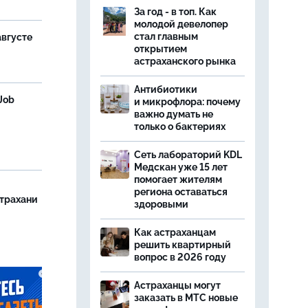
За год - в топ. Как
молодой девелопер
стал главным
августе
открытием
астраханского рынка
Антибиотики
Job
и микрофлора: почему
важно думать не
только о бактериях
Сеть лабораторий KDL
Медскан уже 15 лет
помогает жителям
региона оставаться
страхани
здоровыми
Как астраханцам
решить квартирный
вопрос в 2026 году
Астраханцы могут
заказать в МТС новые