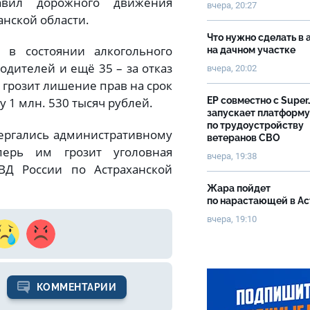
вил дорожного движения
вчера, 20:27
нской области.
Что нужно сделать в 
 в состоянии алкогольного
на дачном участке
одителей и ещё 35 – за отказ
вчера, 20:02
грозит лишение прав на срок
ЕР совместно с Super
 1 млн. 530 тысяч рублей.
запускает платформу
по трудоустройству
ергались административному
ветеранов СВО
ерь им грозит уголовная
вчера, 19:38
МВД России по Астраханской
Жара пойдет
по нарастающей в А
вчера, 19:10
КОММЕНТАРИИ