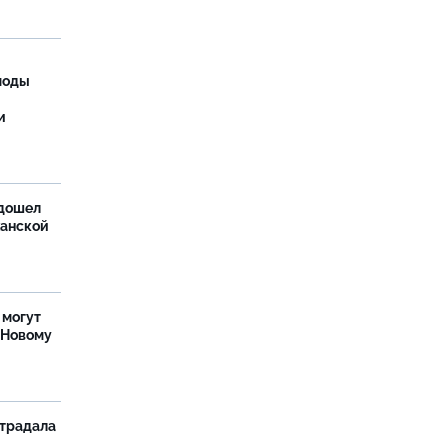
моды
и
дошел
ханской
 могут
 Новому
страдала