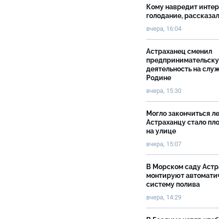
Кому навредит инте
голодание, рассказа
вчера, 16:04
Астраханец сменил
предпринимательск
деятельность на слу
Родине
вчера, 15:30
Могло закончиться ле
Астраханцу стало пл
на улице
вчера, 15:07
В Морском саду Астр
монтируют автомати
систему полива
вчера, 14:29