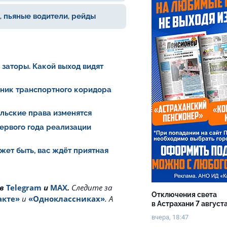
,
пьяные водители
,
рейды
заторы. Какой выход видят
йник транспортного коридора
ельские права изменятся
ервого года реализации
жет быть, вас ждёт приятная
 в
Telegram
и
MAX
.
Cледите за
Отключения света
акте»
и
«Одноклассниках»
. А
в Астрахани 7 август
вчера, 18:47