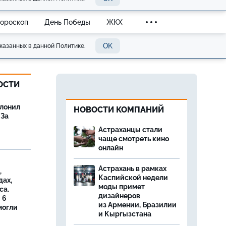
Гороскоп
День Победы
ЖКХ
OK
казанных в данной Политике.
ОСТИ
олонил
НОВОСТИ КОМПАНИЙ
 За
Астраханцы стали
чаще смотреть кино
онлайн
Астрахань в рамках
,
Каспийской недели
дах,
моды примет
са.
дизайнеров
 6
из Армении, Бразилии
могли
и Кыргызстана