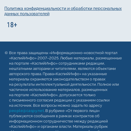
Политика конфиденциальности и обработки персональных
данных пользователей
Все права защищены «Информационно-новостной портал
«КаспийИнфо» 2007–2025. Любые материалы, размещенные
на портале «КаспийИнфо» сотрудниками редакции,
нештатными авторами и читателями, являются объектами
авторского права. Права«КаспийИнфо» на указанные
материалы охраняются законодательством о правах
на результаты интеллектуальной деятельности. Полное или
частичное использование материалов, размещенных
на портале «КаспийИнфо», допускается только
с письменного согласия редакции с указанием ссылки
на источник. Все вопросы можно задать по адресу
people@caspy.net
. В рубрике «От первого лица»
публикуются сообщения в рамках контрактов об
информационном сотрудничестве между редакцией
«КаспийИнфо» и органами власти. Материалы рубрик