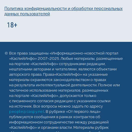
Политика конфиденциальности и обработки персональных
данных пользователей
Все права защищены «Информационно-новостной портал
«КаспийИнфо» 2007–2025. Любые материалы, размещенные
на портале «КаспийИнфо» сотрудниками редакции,
нештатными авторами и читателями, являются объектами
авторского права. Права«КаспийИнфо» на указанные
материалы охраняются законодательством о правах
на результаты интеллектуальной деятельности. Полное или
частичное использование материалов, размещенных
на портале «КаспийИнфо», допускается только
с письменного согласия редакции с указанием ссылки
на источник. Все вопросы можно задать по адресу
people@caspy.net
. В рубрике «От первого лица»
публикуются сообщения в рамках контрактов об
информационном сотрудничестве между редакцией
«КаспийИнфо» и органами власти. Материалы рубрик