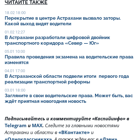
ЧИТАЙТЕ ТАКЖЕ
18.02 18:00
Перекрытие в центре Астрахани вызвало заторы.
Какой выход видят водители
01.02 12:27
В Астрахани разработали цифровой двойник
транспортного коридора «Север — Юг»
05.01 10:00
Правила проведения экзамена на водительские права
изменятся
04.01 17:00
В Астраханской области подвели итоги первого года
реализации транспортной реформы
03.01 18:00
Загляните в свои водительские права. Может быть, вас
ждёт приятная новогодняя новость
Подписывайтесь и комментируйте «Каспийинфо» в
Telegram
и
MAX
.
Cледите за главными новостями
Астрахани и области в
«ВКонтакте»
и
«Одноклассниках»
. А также ждём вас в
«Дзен»
.