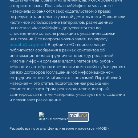
нештатными авторами и читателями, являются объектами
авторского права. Права«КаспийИнфо» на указанные
материалы охраняются законодательством о правах
на результаты интеллектуальной деятельности. Полное или
частичное использование материалов, размещенных
на портале «КаспийИнфо», допускается только
с письменного согласия редакции с указанием ссылки
на источник. Все вопросы можно задать по адресу
people@caspy.net
. В рубрике «От первого лица»
публикуются сообщения в рамках контрактов об
информационном сотрудничестве между редакцией
«КаспийИнфо» и органами власти. Материалы рубрик
«Новости партнёров» и «Новости компаний» публикуются в
рамках договоров (соглашений) об информационном
сотрудничестве и (или) являются рекламой. Партнёрский
материал — это статья, подготовленная редакцией
совместно с партнёром-рекламодателем, который
заинтересован в теме материала, участвует в его создании
и оплачивает размещение.
Разработка портала:
Центр интернет‑проектов «МОЁ!»