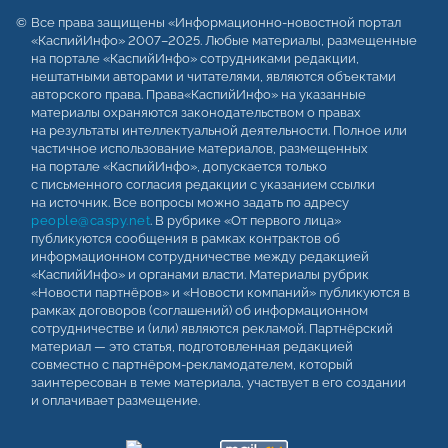
Все права защищены «Информационно-новостной портал
«КаспийИнфо» 2007–2025. Любые материалы, размещенные
на портале «КаспийИнфо» сотрудниками редакции,
нештатными авторами и читателями, являются объектами
авторского права. Права«КаспийИнфо» на указанные
материалы охраняются законодательством о правах
на результаты интеллектуальной деятельности. Полное или
частичное использование материалов, размещенных
на портале «КаспийИнфо», допускается только
с письменного согласия редакции с указанием ссылки
на источник. Все вопросы можно задать по адресу
people@caspy.net
. В рубрике «От первого лица»
публикуются сообщения в рамках контрактов об
информационном сотрудничестве между редакцией
«КаспийИнфо» и органами власти. Материалы рубрик
«Новости партнёров» и «Новости компаний» публикуются в
рамках договоров (соглашений) об информационном
сотрудничестве и (или) являются рекламой. Партнёрский
материал — это статья, подготовленная редакцией
совместно с партнёром-рекламодателем, который
заинтересован в теме материала, участвует в его создании
и оплачивает размещение.