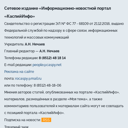
Сетевое издание «Информационно-новостной портал
«КаспийИнфо»
Свидетельство о регистрации ЭЛ № ФС 77 - 68109 от 21.12.2016, выдано
Федеральной службой по надзору в сфере связи, информационных
технологий и массовых коммуникаций
Учредитель:
А.Н. Нечаев
Главный редактор —
А.Н. Нечаев
Телефоны редакции:
8 (8512) 48 18 14
E-mail редакции:
people@caspy.net
Реклама на сайте
почта:
rocaspy@mail.ru
или по телефону: 8 (8512) 48-18-06
Мнения авторов статей, опубликованных на портале «КаспийИнфо»,
материалов, размещённых в разделе «Моя тема», а также
комментариев пользователей к материалам сайта могут не совпадать
с позицией портала «КаспийИнфо».
RSS
Подписка на новости:
Товарный знак