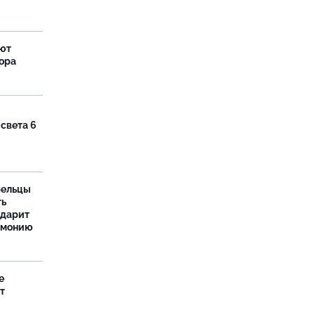
яют
тора
 света 6
рельцы
ть
одарит
рмонию
е
т