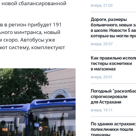
е новой сбалансированной
вчера, 21:02
Дороги, размеры
в в регион прибудет 191
больничного, новые 
в школе. Новости 5 ав
ьного минтранса, новый
которые вы могли пр
 скоро. Автобусы уже
вчера, 20:37
ют систему, комплектуют
Как правильно испол
тестеры косметики
в магазинах
вчера, 20:01
Погодный "расколба
спрогнозировали
для Астрахани
вчера, 19:11
По зданию астрахан
поликлиники пошли
трещины