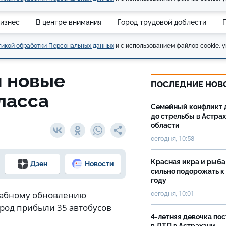
изнес
В центре внимания
Город трудовой доблести
икой обработки Персональных данных
и с использованием файлов cookie, у
и новые
ПОСЛЕДНИЕ НОВ
ласса
Семейный конфликт 
до стрельбы в Астра
области
сегодня, 10:58
Красная икра и рыба
Дзен
Новости
сильно подорожать к
году
табному обновлению
сегодня, 10:01
ород прибыли 35 автобусов
4-летняя девочка по