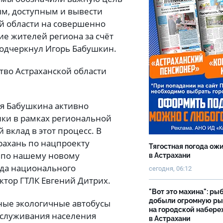
ым, доступным и вывести
ой области на совершенно
ие жителей региона за счёт
подчеркнул Игорь Бабушкин.
ство Астраханской области
ря Бабушкина активно
ики в рамках региональной
вклад в этот процесс. В
рахань по нацпроекту
Тягостная погода ож
– по нашему новому
в Астрахани
нда национального
сегодня, 06:12
ктор ГТЛК Евгений Дитрих.
"Вот это махина": ры
добыли огромную р
ные экологичные автобусы
на городской набер
бслуживания населения
в Астрахани