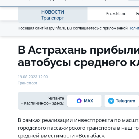
НОВОСТИ
ProжЫзнь
Б
Транспорт
Посещая сайт kaspyinfo.ru, Вы соглашаетесь с приложенной
Полит
В Астрахань прибыл
автобусы среднего к
19.08.2023 12:00
Транспорт
Читайте
MAX
Telegram
«КаспийИнфо» здесь:
В рамках реализации инвестпроекта по масш
городского пассажирского транспорта в наш г
средней вместимости «Волгабас».