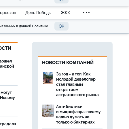
Гороскоп
День Победы
ЖКХ
OK
казанных в данной Политике.
ОСТИ
дошел
НОВОСТИ КОМПАНИЙ
ханской
За год - в топ. Как
молодой девелопер
стал главным
открытием
 могут
астраханского рынка
 Новому
Антибиотики
и микрофлора: почему
важно думать не
только о бактериях
страдала