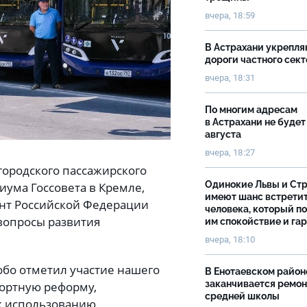
вчера, 18:59
В Астрахани укрепл
дороги частного сек
вчера, 18:31
По многим адресам
в Астрахани не будет
августа
вчера, 18:27
городского пассажирского
Одинокие Львы и Ст
иума Госсовета в Кремле,
имеют шанс встрети
ент Российской Федерации
человека, который п
вопросы развития
им спокойствие и га
вчера, 18:10
обо отметил участие нашего
В Енотаевском район
заканчивается ремон
портную реформу,
средней школы
к использованию