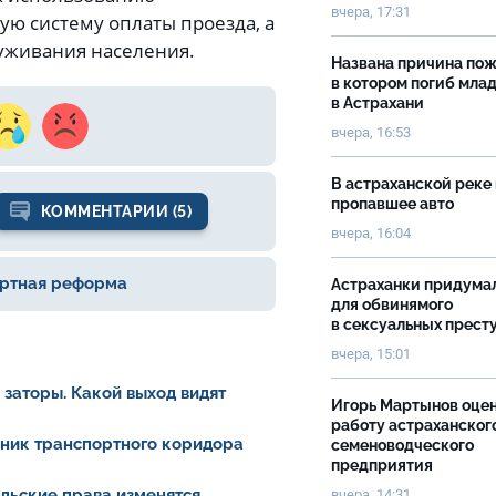
вчера, 17:31
ую систему оплаты проезда, а
уживания населения.
Названа причина пож
в котором погиб мла
в Астрахани
вчера, 16:53
В астраханской реке
пропавшее авто
КОММЕНТАРИИ (5)
вчера, 16:04
ртная реформа
Астраханки придума
для обвинямого
в сексуальных прест
вчера, 15:01
заторы. Какой выход видят
Игорь Мартынов оце
работу астраханског
йник транспортного коридора
семеноводческого
предприятия
ельские права изменятся
вчера, 14:31