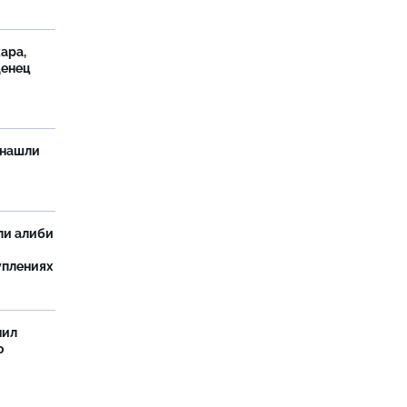
ара,
денец
 нашли
ли алиби
уплениях
нил
о