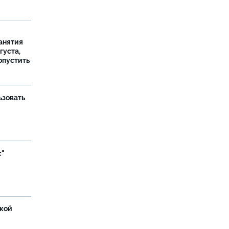
занятия
густа,
опустить
ьзовать
с"
ской