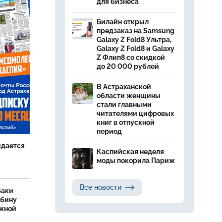
для бизнеса
Билайн открыл
предзаказ на Samsung
Galaxy Z Fold8 Ультра,
Galaxy Z Fold8 и Galaxy
Z Флип8 со скидкой
до 20 000 рублей
В Астраханской
области женщины
стали главными
читателями цифровых
книг в отпускной
период
идается
Каспийская неделя
моды покорила Париж
Все новости
баки
ыбину
ежной