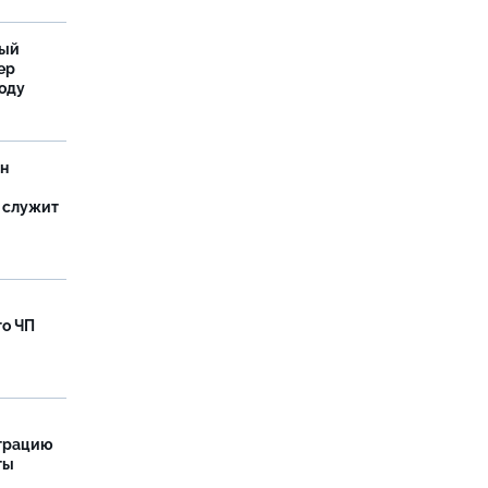
ный
ер
году
ан
 служит
го ЧП
страцию
ты