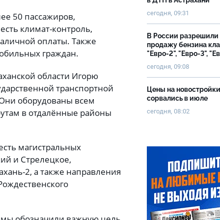
в ДТП в Астрахани
сегодня, 09:31
нее 50 пассажиров,
 есть климат-контроль,
В России разрешили
наличной оплаты. Также
продажу бензина кл
обильных граждан.
"Евро-2", "Евро-3", "Е
сегодня, 09:08
аханской области Игорю
ударственной транспортной
Цены на новостройк
сорвались в июле
 Они оборудованы всем
рутам в отдалённые районы
сегодня, 08:02
есть магистральных
ий и Стрелецкое,
ахань-2, а также направления
 Рождественского
 мы обозначили важную цель