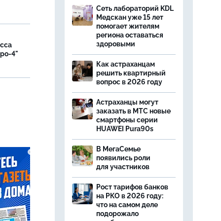
Сеть лабораторий KDL
Медскан уже 15 лет
помогает жителям
региона оставаться
здоровыми
асса
вро-4"
Как астраханцам
решить квартирный
вопрос в 2026 году
и
Астраханцы могут
заказать в МТС новые
смартфоны серии
HUAWEI Pura90s
В МегаСемье
появились роли
для участников
Рост тарифов банков
на РКО в 2026 году:
что на самом деле
подорожало