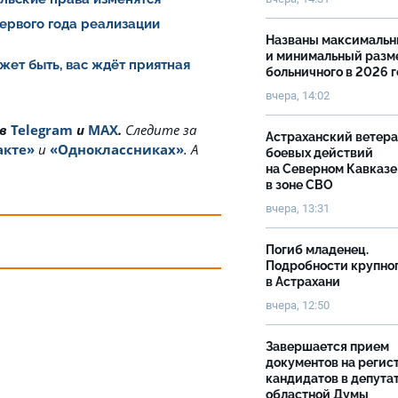
ервого года реализации
Названы максималь
и минимальный разм
жет быть, вас ждёт приятная
больничного в 2026 
вчера, 14:02
 в
Telegram
и
MAX
.
Cледите за
Астраханский ветер
акте»
и
«Одноклассниках»
. А
боевых действий
на Северном Кавказе
в зоне СВО
вчера, 13:31
Погиб младенец.
Подробности крупно
в Астрахани
вчера, 12:50
Завершается прием
документов на реги
кандидатов в депута
областной Думы