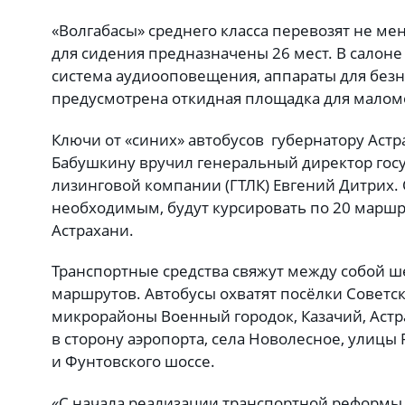
«Волгабасы» среднего класса перевозят не ме
для сидения предназначены 26 мест. В салоне
система аудиооповещения, аппараты для без
предусмотрена откидная площадка для малом
Ключи от «синих» автобусов губернатору Астр
Бабушкину вручил генеральный директор гос
лизинговой компании (ГТЛК) Евгений Дитрих.
необходимым, будут курсировать по 20 марш
Астрахани.
Транспортные средства свяжут между собой ш
маршрутов. Автобусы охватят посёлки Советск
микрорайоны Военный городок, Казачий, Астр
в сторону аэропорта, села Новолесное, улицы
и Фунтовского шоссе.
«С начала реализации транспортной реформы