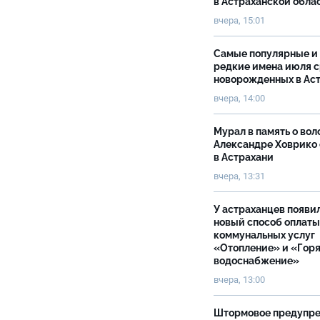
в Астраханской обла
вчера, 15:01
Самые популярные и
редкие имена июля 
новорожденных в Ас
вчера, 14:00
Мурал в память о вол
Александре Ховрико
в Астрахани
вчера, 13:31
У астраханцев появи
новый способ оплаты
коммунальных услуг
«Отопление» и «Гор
водоснабжение»
вчера, 13:00
Штормовое предупр