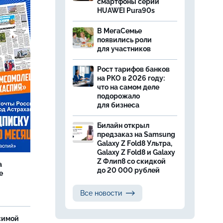
смартфоны серии
HUAWEI Pura90s
В МегаСемье
появились роли
для участников
Рост тарифов банков
на РКО в 2026 году:
что на самом деле
подорожало
для бизнеса
Билайн открыл
предзаказ на Samsung
Galaxy Z Fold8 Ультра,
Galaxy Z Fold8 и Galaxy
Z Флип8 со скидкой
а
до 20 000 рублей
е
Все новости
симой