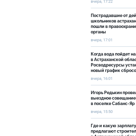
вчера, 17:22
Пострадавшие от де
школьников астраха
пошли в правоохран
органы
вчера, 17:01
Когда вода пойдет н
в Астраханской облас
Росводресурсы уста
новый график сброс
вчера, 16:01
Игорь Редькин прове
выездное совещание
в поселке Сабанс-Яр
вчера, 15:50
Где и какую зарплат
предлагают строите