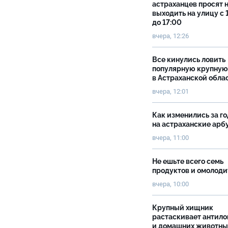
астраханцев просят 
выходить на улицу с 
до 17:00
вчера, 12:26
Все кинулись ловить
популярную крупную
в Астраханской обла
вчера, 12:01
Как изменились за г
на астраханские ар
вчера, 11:00
Не ешьте всего семь
продуктов и омолоди
вчера, 10:00
Крупный хищник
растаскивает антило
и домашних животны