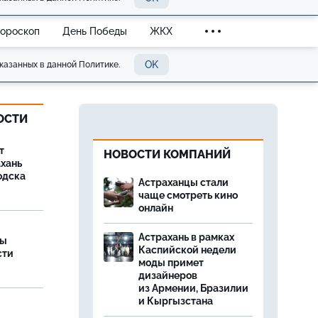
Гороскоп
День Победы
ЖКХ
OK
казанных в данной Политике.
ОСТИ
т
НОВОСТИ КОМПАНИЙ
ахань
одска
Астраханцы стали
чаще смотреть кино
онлайн
Астрахань в рамках
ры
Каспийской недели
сти
моды примет
дизайнеров
из Армении, Бразилии
и Кыргызстана