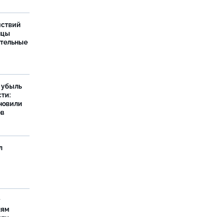
йствий
нцы
ительные
а убыль
ти:
новили
ов
л
у
лям