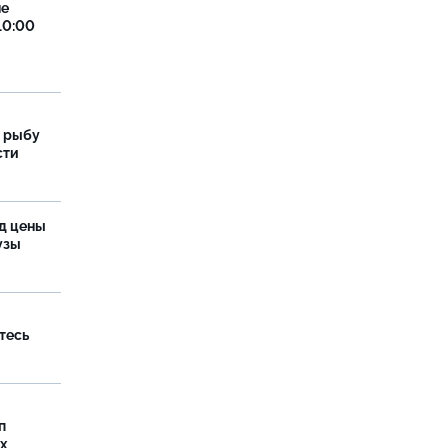
не
10:00
 рыбу
сти
од цены
бузы
тесь
п
х