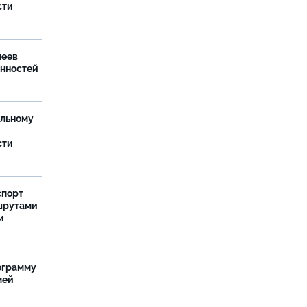
сти
леев
анностей
ельному
сти
спорт
шрутами
и
ограмму
мей