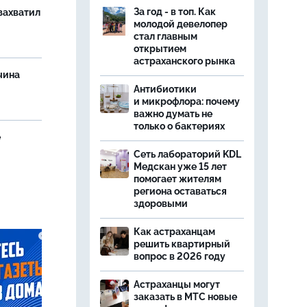
За год - в топ. Как
захватил
молодой девелопер
стал главным
открытием
астраханского рынка
чина
и
Антибиотики
и микрофлора: почему
важно думать не
только о бактериях
е
Сеть лабораторий KDL
Медскан уже 15 лет
помогает жителям
региона оставаться
здоровыми
Как астраханцам
решить квартирный
вопрос в 2026 году
Астраханцы могут
заказать в МТС новые