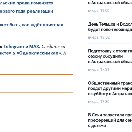
ельские права изменятся
в Астраханской обла
вчера, 19:00
ервого года реализации
День Тельцов и Водо
жет быть, вас ждёт приятная
будет полон неожид
вчера, 18:02
 в
Telegram
и
MAX
.
Cледите за
Подготовку к отопит
акте»
и
«Одноклассниках»
. А
сезону обсудили
в Астраханской обла
вчера, 17:31
Общественный тран
поедет другими мар
в субботу в Астрахан
вчера, 17:30
В Сочи запустили пр
преференций для се
с детьми