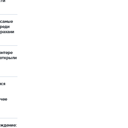
сти
 самые
среди
трахани
онтере
 открыли
лся
ячее
еждение: