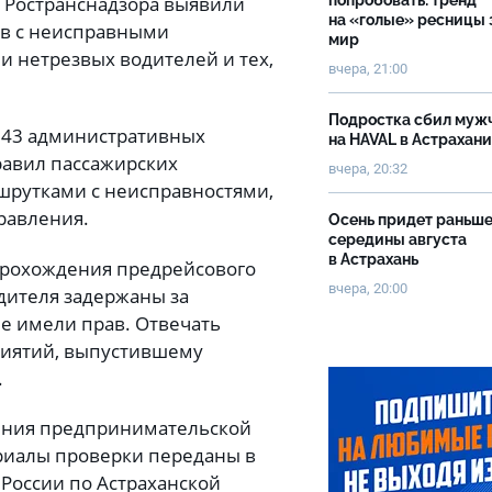
 Ространснадзора выявили
попробовать: тренд
на «голые» ресницы 
ов с неисправными
мир
 нетрезвых водителей и тех,
вчера, 21:00
Подростка сбил муж
 743 административных
на HAVAL в Астрахан
равил пассажирских
вчера, 20:32
ршрутками с неисправностями,
равления.
Осень придет раньш
середины августа
в Астрахань
прохождения предрейсового
вчера, 20:00
дителя задержаны за
не имели прав. Отвечать
риятий, выпустившему
.
ления предпринимательской
риалы проверки переданы в
 России по Астраханской