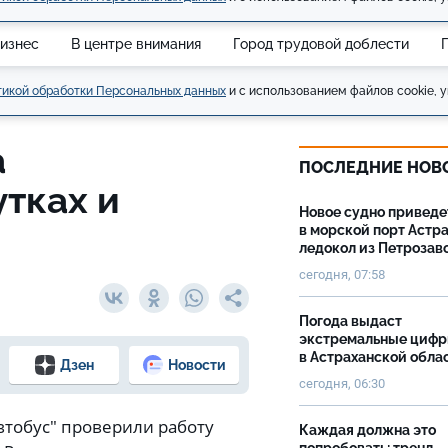
изнес
В центре внимания
Город трудовой доблести
икой обработки Персональных данных
и с использованием файлов cookie, у
а
ПОСЛЕДНИЕ НОВ
тках и
Новое судно приведе
в морской порт Астр
ледокол из Петрозав
сегодня, 07:58
Погода выдаст
экстремальные циф
в Астраханской обла
Дзен
Новости
сегодня, 06:30
втобус" проверили работу
Каждая должна это