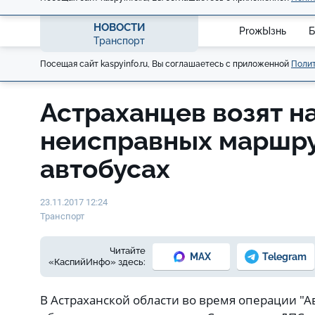
НОВОСТИ
ProжЫзнь
Б
Транспорт
Посещая сайт kaspyinfo.ru, Вы соглашаетесь с приложенной
Полит
Астраханцев возят н
неисправных маршру
автобусах
23.11.2017 12:24
Транспорт
Читайте
MAX
Telegram
«КаспийИнфо» здесь:
В Астраханской области во время операции "А