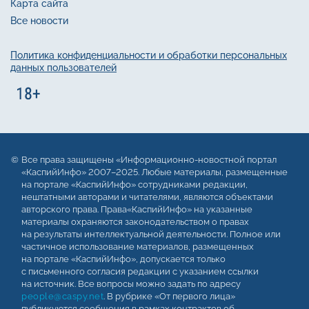
Карта сайта
Все новости
Политика конфиденциальности и обработки персональных
данных пользователей
Все права защищены «Информационно-новостной портал
«КаспийИнфо» 2007–2025. Любые материалы, размещенные
на портале «КаспийИнфо» сотрудниками редакции,
нештатными авторами и читателями, являются объектами
авторского права. Права«КаспийИнфо» на указанные
материалы охраняются законодательством о правах
на результаты интеллектуальной деятельности. Полное или
частичное использование материалов, размещенных
на портале «КаспийИнфо», допускается только
с письменного согласия редакции с указанием ссылки
на источник. Все вопросы можно задать по адресу
people@caspy.net
. В рубрике «От первого лица»
публикуются сообщения в рамках контрактов об