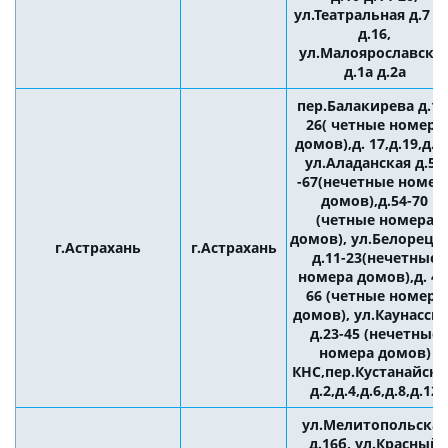
ул.Театральная д.7 д.
д.16,
ул.Малоярославска
д.1а д.2а
пер.Балакирева д.16
26( четные номера
домов),д. 17,д.19,д.21
ул.Аладанская д.53
-67(нечетные номер
домов),д.54-70
(четные номера
домов), ул.Белорецк
г.Астрахань
г.Астрахань
д.11-23(нечетные
номера домов),д. 48
66 (четные номера
домов), ул.Каунасск
д.23-45 (нечетные
номера домов)
КНС,пер.Кустанайск
д.2,д.4,д.6,д.8,д.12
ул.Мелитопольская
д.16б, ул.Красный