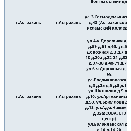
Волга,гостиница)
ул.З.Космодемьянск
г.Астрахань
г.Астрахань
д.48 (Астраханский
исламский колледж
ул.4-я Дорожная д.3
д.59 д.61 д.63, ул.5-я
Дорожная д.3 д.7 д.9
18 д.20а д.22-31 д.33-
д.37-38 д.40-71 д.73,
ул.6-я Дорожная д.32
68,
ул.Владикавказска
д.3 д.3а д.5 д.8 д.12,
ул.Шишкова д.5 д.6
г.Астрахань
г.Астрахань
д.10, ул.Артезианска
д.50, ул.Брюллова д.
д.13, ул.Адм.Нахимо
д.32а(СОВА, ЕГЭ
центр),
ул.Балаклавская д.9
д.10 д.14-20,