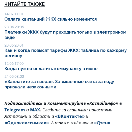
ЧИТАЙТЕ ТАКЖЕ
14.07 11:01
Оплата квитанций ЖКХ сильно изменится
28.06 20:05
Платежки ЖКХ будут приходить только в электронном
виде
20.06 20:01
Как и когда повысят тарифы ЖКХ: таблица по каждому
региону
12.06 17:00
Когда нужно оплатить коммуналку в июне
24.05 08:00
«Заплатите за вчера». Завышенные счета за воду
признали незаконными
Подписывайтесь и комментируйте «Каспийинфо» в
Telegram
и
MAX
.
Cледите за главными новостями
Астрахани и области в
«ВКонтакте»
и
«Одноклассниках»
. А также ждём вас в
«Дзен»
.