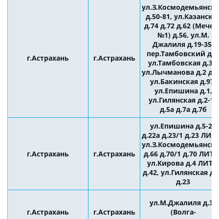
ул.З.Космодемьянск
д.50-81, ул.Казанска
д.74 д.72 д.62 (Мечет
№1) д.56, ул.М.
Джалиля д.19-35,
пер.Тамбовский д.3
г.Астрахань
г.Астрахань
ул.Тамбовская д.33,
ул.Лычманова д.2 д.1
ул.Бакинская д.97,
ул.Епишина д.1,
ул.Гилянская д.2-19
д.5а д.7а д.7б
ул.Епишина д.5-26
д.22а д.23/1 д.23 ЛИТ 
ул.З.Космодемьянск
г.Астрахань
г.Астрахань
д.66 д.70/1 д.70 ЛИТ А
ул.Кирова д.4 ЛИТ 
д.42, ул.Гилянская д.
д.23
ул.М.Джалиля д.30
г.Астрахань
г.Астрахань
(Волга-