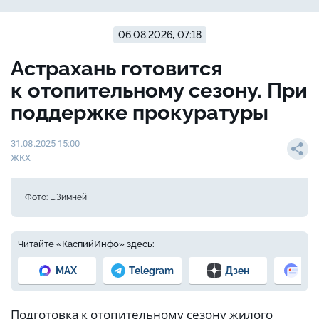
06.08.2026, 07:18
Астрахань готовится
к отопительному сезону. При
поддержке прокуратуры
31.08.2025 15:00
ЖКХ
Фото: Е.Зимней
Читайте «КаспийИнфо» здесь:
MAX
Telegram
Дзен
Но
Подготовка к отопительному сезону жилого