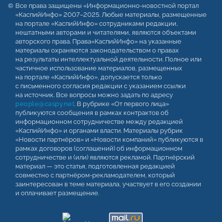
Все права защищены «Информационно-новостной портал
«КаспийИнфо» 2007–2025. Любые материалы, размещенные
на портале «КаспийИнфо» сотрудниками редакции,
нештатными авторами и читателями, являются объектами
авторского права. Права«КаспийИнфо» на указанные
материалы охраняются законодательством о правах
на результаты интеллектуальной деятельности. Полное или
частичное использование материалов, размещенных
на портале «КаспийИнфо», допускается только
с письменного согласия редакции с указанием ссылки
на источник. Все вопросы можно задать по адресу
people@caspy.net
. В рубрике «От первого лица»
публикуются сообщения в рамках контрактов об
информационном сотрудничестве между редакцией
«КаспийИнфо» и органами власти. Материалы рубрик
«Новости партнёров» и «Новости компаний» публикуются в
рамках договоров (соглашений) об информационном
сотрудничестве и (или) являются рекламой. Партнёрский
материал — это статья, подготовленная редакцией
совместно с партнёром-рекламодателем, который
заинтересован в теме материала, участвует в его создании
и оплачивает размещение.