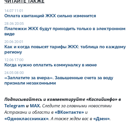
ЧИТАЙТЕ ТАКЖЕ
14.07 11:01
Оплата квитанций ЖКХ сильно изменится
28.06 20:05
Платежки ЖКХ будут приходить только в электронном
виде
20.06 20:01
Как и когда повысят тарифы ЖКХ: таблица по каждому
региону
12.06 17:00
Когда нужно оплатить коммуналку в июне
24.05 08:00
«Заплатите за вчера». Завышенные счета за воду
признали незаконными
Подписывайтесь и комментируйте «Каспийинфо» в
Telegram
и
MAX
.
Cледите за главными новостями
Астрахани и области в
«ВКонтакте»
и
«Одноклассниках»
. А также ждём вас в
«Дзен»
.