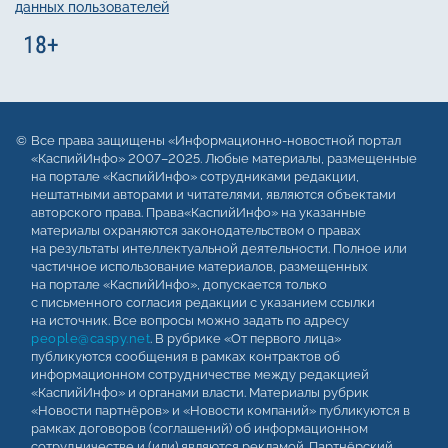
данных пользователей
Все права защищены «Информационно-новостной портал
«КаспийИнфо» 2007–2025. Любые материалы, размещенные
на портале «КаспийИнфо» сотрудниками редакции,
нештатными авторами и читателями, являются объектами
авторского права. Права«КаспийИнфо» на указанные
материалы охраняются законодательством о правах
на результаты интеллектуальной деятельности. Полное или
частичное использование материалов, размещенных
на портале «КаспийИнфо», допускается только
с письменного согласия редакции с указанием ссылки
на источник. Все вопросы можно задать по адресу
people@caspy.net
. В рубрике «От первого лица»
публикуются сообщения в рамках контрактов об
информационном сотрудничестве между редакцией
«КаспийИнфо» и органами власти. Материалы рубрик
«Новости партнёров» и «Новости компаний» публикуются в
рамках договоров (соглашений) об информационном
сотрудничестве и (или) являются рекламой. Партнёрский