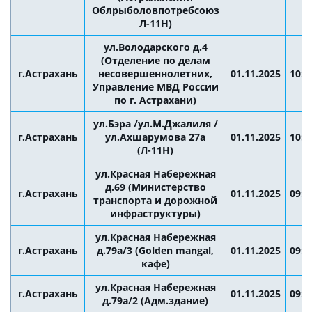
Облрыболовпотребсоюз
Л-11Н)
ул.Володарского д.4
(Отделение по делам
г.Астрахань
несовершеннолетних,
01.11.2025
10:0
Управление МВД России
по г. Астрахани)
ул.Бэра /ул.М.Джалиля /
г.Астрахань
ул.Ахшарумова 27а
01.11.2025
10:0
(Л-11Н)
ул.Красная Набережная
д.69 (Министерство
г.Астрахань
01.11.2025
09:0
транспорта и дорожной
инфраструктуры)
ул.Красная Набережная
г.Астрахань
д.79а/3 (Golden mangal,
01.11.2025
09:0
кафе)
ул.Красная Набережная
г.Астрахань
01.11.2025
09:0
д.79а/2 (Адм.здание)