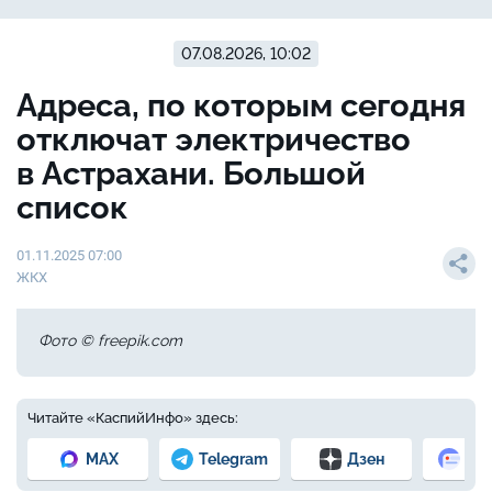
07.08.2026, 10:02
Адреса, по которым сегодня
отключат электричество
в Астрахани. Большой
список
01.11.2025 07:00
ЖКХ
Фото © freepik.com
Читайте «КаспийИнфо» здесь:
MAX
Telegram
Дзен
Но