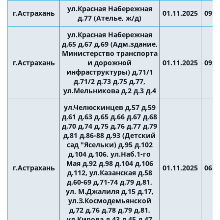
ул.Красная Набережная
г.Астрахань
01.11.2025
09:0
д.77 (Ателье, ж/д)
ул.Красная Набережная
д.65 д.67 д.69 (Адм.здание,
Министерство транспорта
г.Астрахань
и дорожной
01.11.2025
09:0
инфраструктуры) д.71/1
д.71/2 д.73 д.75 д.77,
ул.Мельникова д.2 д.3 д.4
ул.Челюскинцев д.57 д.59
д.61 д.63 д.65 д.66 д.67 д.68
д.70 д.74 д.75 д.76 д.77 д.79
д.81 д.86-88 д.93 (Детский
сад "Ясельки) д.95 д.102
д.104 д.106, ул.Наб.1-го
Мая д.92 д.98 д.104 д.106
г.Астрахань
01.11.2025
06:0
д.112, ул.Казанская д.58
д.60-69 д.71-74 д.79 д.81,
ул. М.Джалиля д.15 д.17,
ул.З.Космодемьянской
д.72 д.76 д.78 д.79 д.81,
ул.Кирова д.43 д.45 д.47