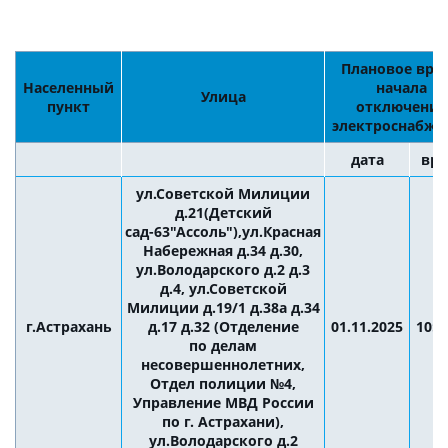
Плановое вре
Населенный
начала
Улица
пункт
отключения
электроснабже
дата
вр
ул.Советской Милиции
д.21(Детский
сад-63"Ассоль"),ул.Красная
Набережная д.34 д.30,
ул.Володарского д.2 д.3
д.4, ул.Советской
Милиции д.19/1 д.38а д.34
г.Астрахань
д.17 д.32 (Отделение
01.11.2025
10:0
по делам
несовершеннолетних,
Отдел полиции №4,
Управление МВД России
по г. Астрахани),
ул.Володарского д.2