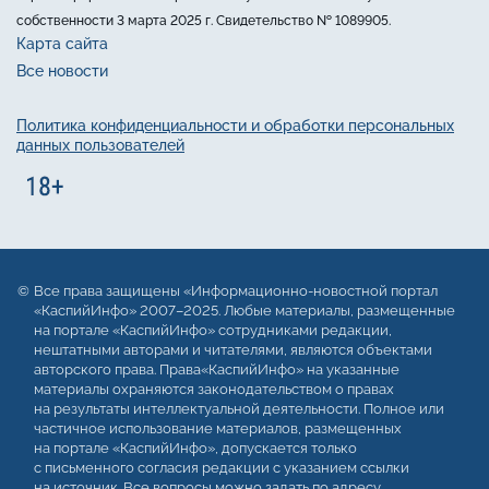
собственности 3 марта 2025 г. Свидетельство № 1089905.
Карта сайта
Все новости
Политика конфиденциальности и обработки персональных
данных пользователей
Все права защищены «Информационно-новостной портал
«КаспийИнфо» 2007–2025. Любые материалы, размещенные
на портале «КаспийИнфо» сотрудниками редакции,
нештатными авторами и читателями, являются объектами
авторского права. Права«КаспийИнфо» на указанные
материалы охраняются законодательством о правах
на результаты интеллектуальной деятельности. Полное или
частичное использование материалов, размещенных
на портале «КаспийИнфо», допускается только
с письменного согласия редакции с указанием ссылки
на источник. Все вопросы можно задать по адресу