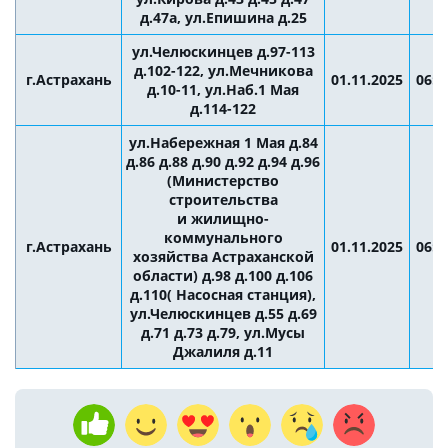
д.47а, ул.Епишина д.25
ул.Челюскинцев д.97-113
д.102-122, ул.Мечникова
г.Астрахань
01.11.2025
06:0
д.10-11, ул.Наб.1 Мая
д.114-122
ул.Набережная 1 Мая д.84
д.86 д.88 д.90 д.92 д.94 д.96
(Министерство
строительства
и жилищно-
коммунального
г.Астрахань
01.11.2025
06:0
хозяйства Астраханской
области) д.98 д.100 д.106
д.110( Насосная станция),
ул.Челюскинцев д.55 д.69
д.71 д.73 д.79, ул.Мусы
Джалиля д.11