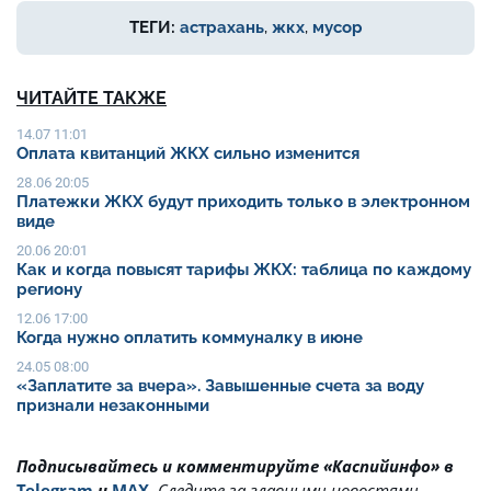
ТЕГИ:
астрахань
,
жкх
,
мусор
ЧИТАЙТЕ ТАКЖЕ
14.07 11:01
Оплата квитанций ЖКХ сильно изменится
28.06 20:05
Платежки ЖКХ будут приходить только в электронном
виде
20.06 20:01
Как и когда повысят тарифы ЖКХ: таблица по каждому
региону
12.06 17:00
Когда нужно оплатить коммуналку в июне
24.05 08:00
«Заплатите за вчера». Завышенные счета за воду
признали незаконными
Подписывайтесь и комментируйте «Каспийинфо» в
Telegram
и
MAX
.
Cледите за главными новостями