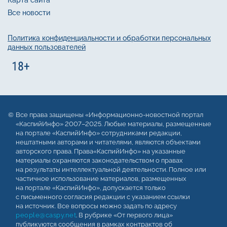
Карта сайта
Все новости
Политика конфиденциальности и обработки персональных
данных пользователей
Все права защищены «Информационно-новостной портал
«КаспийИнфо» 2007–2025. Любые материалы, размещенные
на портале «КаспийИнфо» сотрудниками редакции,
нештатными авторами и читателями, являются объектами
авторского права. Права«КаспийИнфо» на указанные
материалы охраняются законодательством о правах
на результаты интеллектуальной деятельности. Полное или
частичное использование материалов, размещенных
на портале «КаспийИнфо», допускается только
с письменного согласия редакции с указанием ссылки
на источник. Все вопросы можно задать по адресу
people@caspy.net
. В рубрике «От первого лица»
публикуются сообщения в рамках контрактов об