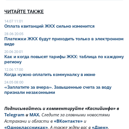
ЧИТАЙТЕ ТАКЖЕ
14.07 11:01
Оплата квитанций ЖКХ сильно изменится
28.06 20:05
Платежки ЖКХ будут приходить только в электронном
виде
20.06 20:01
Как и когда повысят тарифы ЖКХ: таблица по каждому
региону
12.06 17:00
Когда нужно оплатить коммуналку в июне
24.05 08:00
«Заплатите за вчера». Завышенные счета за воду
признали незаконными
Подписывайтесь и комментируйте «Каспийинфо» в
Telegram
и
MAX
.
Cледите за главными новостями
Астрахани и области в
«ВКонтакте»
и
«Одноклассниках»
. А также ждём вас в
«Дзен»
.