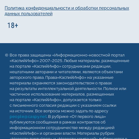
Политика конфиденциальности и обработки персональных
данных пользователей
Все права защищены «Информационно-новостной портал
«КаспийИнфо» 2007–2025. Любые материалы, размещенные
на портале «КаспийИнфо» сотрудниками редакции,
нештатными авторами и читателями, являются объектами
авторского права. Права«КаспийИнфо» на указанные
материалы охраняются законодательством о правах
на результаты интеллектуальной деятельности. Полное или
частичное использование материалов, размещенных
на портале «КаспийИнфо», допускается только
с письменного согласия редакции с указанием ссылки
на источник. Все вопросы можно задать по адресу
people@caspy.net
. В рубрике «От первого лица»
публикуются сообщения в рамках контрактов об
информационном сотрудничестве между редакцией
«КаспийИнфо» и органами власти. Материалы рубрик
«Новости партнёров» и «Новости компаний» публикуются в