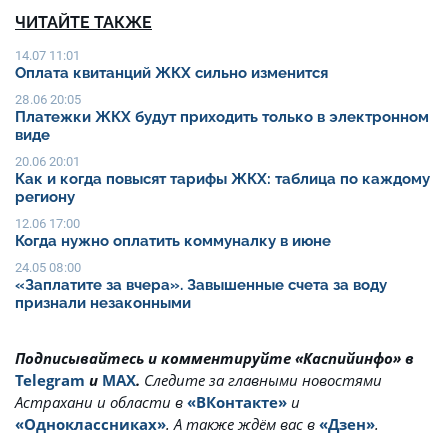
ЧИТАЙТЕ ТАКЖЕ
14.07 11:01
Оплата квитанций ЖКХ сильно изменится
28.06 20:05
Платежки ЖКХ будут приходить только в электронном
виде
20.06 20:01
Как и когда повысят тарифы ЖКХ: таблица по каждому
региону
12.06 17:00
Когда нужно оплатить коммуналку в июне
24.05 08:00
«Заплатите за вчера». Завышенные счета за воду
признали незаконными
Подписывайтесь и комментируйте «Каспийинфо» в
Telegram
и
MAX
.
Cледите за главными новостями
Астрахани и области в
«ВКонтакте»
и
«Одноклассниках»
. А также ждём вас в
«Дзен»
.