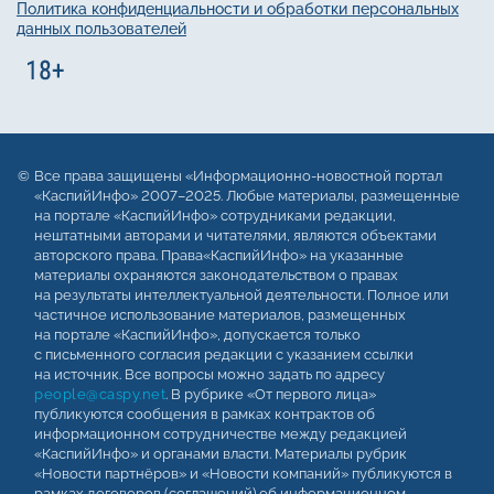
Политика конфиденциальности и обработки персональных
данных пользователей
Все права защищены «Информационно-новостной портал
«КаспийИнфо» 2007–2025. Любые материалы, размещенные
на портале «КаспийИнфо» сотрудниками редакции,
нештатными авторами и читателями, являются объектами
авторского права. Права«КаспийИнфо» на указанные
материалы охраняются законодательством о правах
на результаты интеллектуальной деятельности. Полное или
частичное использование материалов, размещенных
на портале «КаспийИнфо», допускается только
с письменного согласия редакции с указанием ссылки
на источник. Все вопросы можно задать по адресу
people@caspy.net
. В рубрике «От первого лица»
публикуются сообщения в рамках контрактов об
информационном сотрудничестве между редакцией
«КаспийИнфо» и органами власти. Материалы рубрик
«Новости партнёров» и «Новости компаний» публикуются в
рамках договоров (соглашений) об информационном