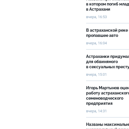
в котором погиб мла
в Астрахани
вчера, 16:53
В астраханской реке
пропавшее авто
вчера, 16:04
Астраханки придума
для обвинямого
в сексуальных прест
вчера, 15:01
Игорь Мартынов оце
работу астраханског
семеноводческого
предприятия
вчера, 14:31
Названы максималь