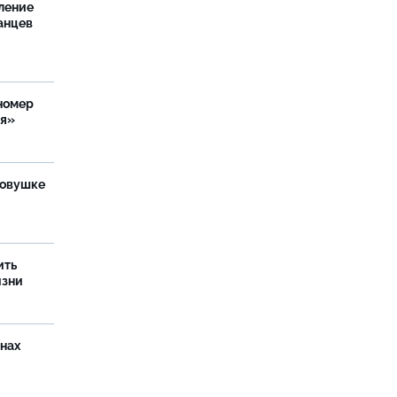
ление
анцев
номер
ия»
ловушке
ить
изни
онах