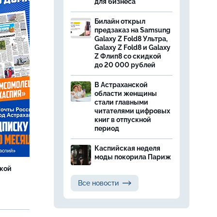
для бизнеса
Билайн открыл
предзаказ на Samsung
Galaxy Z Fold8 Ультра,
Galaxy Z Fold8 и Galaxy
Z Флип8 со скидкой
до 20 000 рублей
В Астраханской
области женщины
стали главными
читателями цифровых
книг в отпускной
период
Каспийская неделя
моды покорила Париж
ской
Все новости