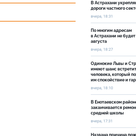
В Астрахани укрепл
дороги частного сек
вчера, 18:31
По многим адресам
в Астрахани не будет
августа
вчера, 18:27
Одинокие Львы и Ст
имеют шанс встрети
человека, который п
им спокойствие и га
вчера, 18:10
В Енотаевском район
заканчивается ремон
средней школы
вчера, 17:31
Названа причина пож