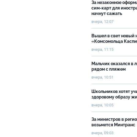
За незаконное оформ
сим-карт для иностр
начнут сажать
вчера, 12:07
Вышел в свет новый 
«Комсомольца Касп
вчера, 11:15
Мальчик оказался в 
рядом с пляжем
вчера, 10:51
Школьников хотят уч
здоровому образу ж
вчера, 10:05
За министров в реги
возьмется Минтранс
вчера, 09:03