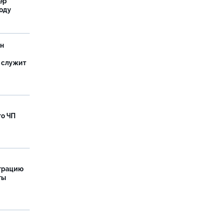
ер
году
ан
 служит
го ЧП
страцию
ты