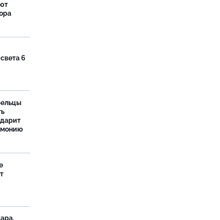
яют
тора
 света 6
рельцы
ть
одарит
рмонию
е
т
ара,