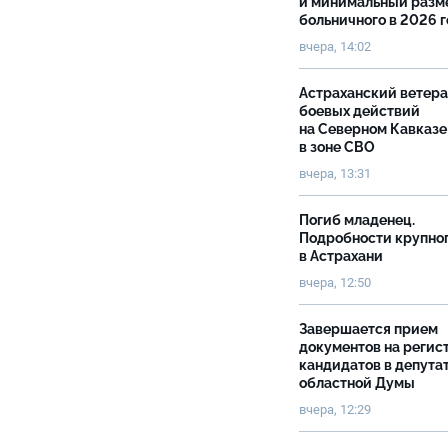
и минимальный разм
больничного в 2026 
вчера, 14:02
Астраханский ветер
боевых действий
на Северном Кавказе
в зоне СВО
вчера, 13:31
Погиб младенец.
Подробности крупно
в Астрахани
вчера, 12:50
Завершается прием
документов на реги
кандидатов в депута
областной Думы
вчера, 12:29