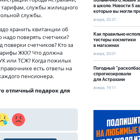
больничного, новые 
в школе. Новости 5 ав
о тарифам, службы жилищного
которые вы могли пр
польной службы.
вчера, 20:37
надо хранить квитанции об
Как правильно испол
то надо поверять счетчики?
тестеры косметики
 поверки счетчиков? Кто за
в магазинах
 тарифы ЖКХ? Что должна
вчера, 20:01
УК или ТСЖ? Когда пожилых
справочнике есть ответы на
Погодный "расколба
спрогнозировали
 каждого пенсионера.
для Астрахани
вчера, 19:11
то отличный подарок для