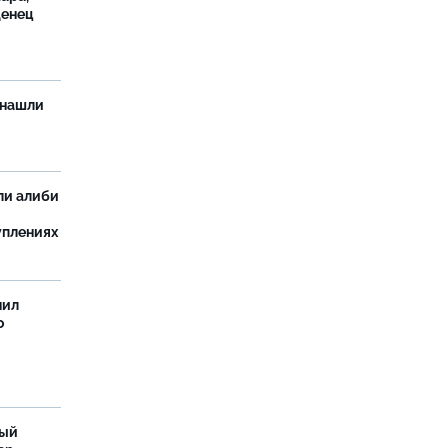
денец
 нашли
ли алиби
уплениях
нил
о
ный