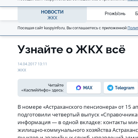
НОВОСТИ
ProжЫзнь
Б
ЖКХ
Посещая сайт kaspyinfo.ru, Вы соглашаетесь с приложенной
Полит
Узнайте о ЖКХ всё
14.04.2017 13:11
ЖКХ
Читайте
MAX
Telegram
«КаспийИнфо» здесь:
В номере «Астраханского пенсионера» от 15 а
подготовили четвертый выпуск «Справочника» 
информация — в одной вкладке: контакты мин
жилищно-коммунального хозяйства Астраханск
пунктов и аварийных служб, управлений адми