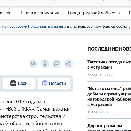
изнес
В центре внимания
Город трудовой доблести
икой обработки Персональных данных
и с использованием файлов cookie, у
ПОСЛЕДНИЕ НОВ
Тягостная погода ож
в Астрахани
сегодня, 06:12
Дзен
Новости
"Вот это махина": ры
добыли огромную р
на городской набер
преля 2017 года мы
в Астрахани
- «Всё о ЖКХ». Самая важная
вчера, 21:02
истерства строительства и
ой области, абонентских
Дороги, размеры
нистрации города Астрахани,