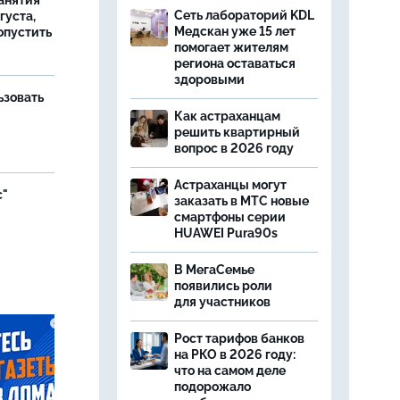
занятия
Сеть лабораторий KDL
густа,
Медскан уже 15 лет
опустить
помогает жителям
региона оставаться
здоровыми
ьзовать
Как астраханцам
решить квартирный
вопрос в 2026 году
Астраханцы могут
с"
заказать в МТС новые
смартфоны серии
HUAWEI Pura90s
В МегаСемье
появились роли
для участников
Рост тарифов банков
на РКО в 2026 году:
что на самом деле
подорожало