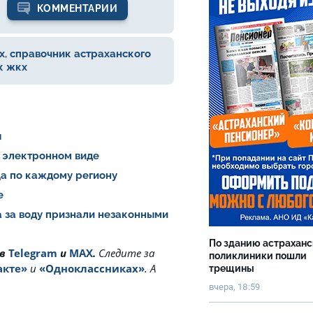
КОММЕНТАРИИ
х
,
справочник астраханского
к жкх
я
 электронном виде
ца по каждому региону
не
а за воду признали незаконными
По зданию астрахан
 в
Telegram
и
MAX
.
Cледите за
поликлиники пошли
акте»
и
«Одноклассниках»
. А
трещины
вчера, 18:59