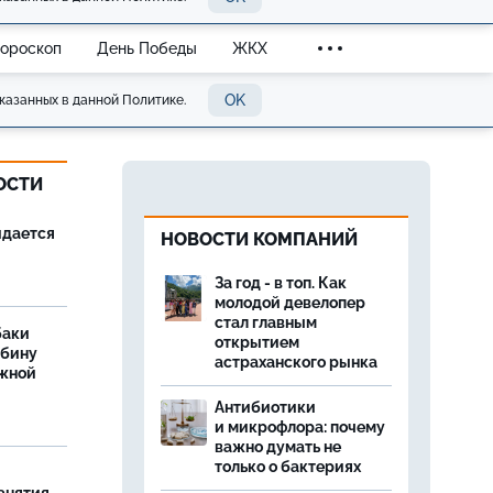
Гороскоп
День Победы
ЖКХ
OK
казанных в данной Политике.
ОСТИ
идается
НОВОСТИ КОМПАНИЙ
За год - в топ. Как
молодой девелопер
стал главным
баки
открытием
ыбину
астраханского рынка
ежной
Антибиотики
и микрофлора: почему
важно думать не
только о бактериях