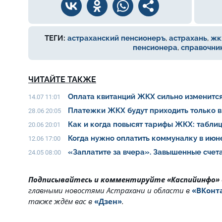
ТЕГИ:
астраханский пенсионеръ
,
астрахань
,
жк
пенсионера
,
справочни
ЧИТАЙТЕ ТАКЖЕ
Оплата квитанций ЖКХ сильно изменитс
14.07 11:01
Платежки ЖКХ будут приходить только в
28.06 20:05
Как и когда повысят тарифы ЖКХ: табли
20.06 20:01
Когда нужно оплатить коммуналку в ию
12.06 17:00
«Заплатите за вчера». Завышенные счет
24.05 08:00
Подписывайтесь и комментируйте «Каспийинфо»
главными новостями Астрахани и области в
«ВКонт
также ждём вас в
«Дзен»
.