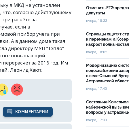
ку в МКД не установлен
Отменить ЕГЭ предл
, что, согласно действующему
депутаты
при расчёте за
вчера, 18:33
учае, если в
мовой прибор учета при
Стрельцы ощутят ст
к переменам, а Козер
ки. А в данном доме такая
накроет волна носта
сла директору МУП “Тепло”
вчера, 18:02
 итоге повышающий
 перерасчет за 2016 год. Им
Модернизацию сист
ей. Леонид Хают.
водоснабжения зав
в селе Осыпной Буго
Астраханской облас
вчера, 17:40
Состояние Комсомол
набережной вызыва
КОММЕНТАРИИ
вопросы у астраханц
вчера, 17:03