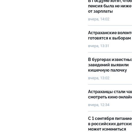
В Госдуме хотят, что
пенсия была не ниже
от зарплаты
вчера, 14:02
Астраханские волон
готовятся к выборам
вчера, 13:31
В бургерах известны
заведений выявили
кишечную палочку
вчера, 13:02
Астраханцы стали ч
смотреть кино онлай
вчера, 12:34
С 1 сентября питание
в российских детски
может измениться