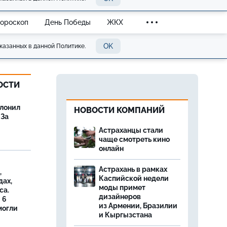
Гороскоп
День Победы
ЖКХ
OK
казанных в данной Политике.
ОСТИ
олонил
НОВОСТИ КОМПАНИЙ
 За
Астраханцы стали
чаще смотреть кино
онлайн
Астрахань в рамках
,
Каспийской недели
дах,
моды примет
са.
дизайнеров
 6
из Армении, Бразилии
могли
и Кыргызстана