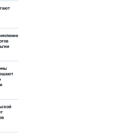
агают
ремление
огов
льгии
емы
ершают
р
ти
ьской
ет
ев