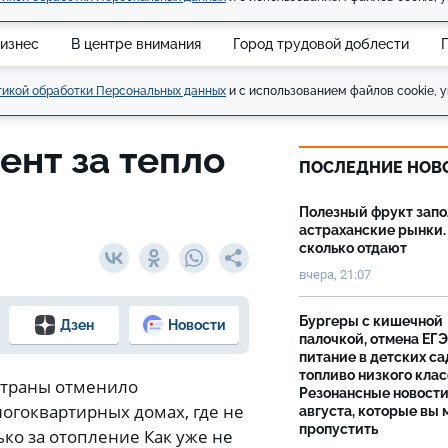
изнес
В центре внимания
Город трудовой доблести
икой обработки Персональных данных
и с использованием файлов cookie, у
нт за тепло
ПОСЛЕДНИЕ НОВ
Полезный фрукт зап
астраханские рынки.
сколько отдают
вчера, 21:07
Бургеры с кишечной
Дзен
Новости
палочкой, отмена ЕГЭ
питание в детских са
топливо низкого клас
страны отменило
Резонансные новости
гоквартирных домах, где не
августа, которые вы 
пропустить
ко за отопление Как уже не