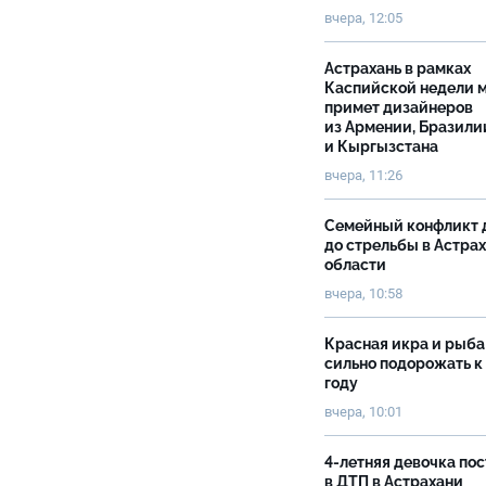
вчера, 12:05
Астрахань в рамках
Каспийской недели 
примет дизайнеров
из Армении, Бразили
и Кыргызстана
вчера, 11:26
Семейный конфликт 
до стрельбы в Астра
области
вчера, 10:58
Красная икра и рыба
сильно подорожать к
году
вчера, 10:01
4-летняя девочка по
в ДТП в Астрахани