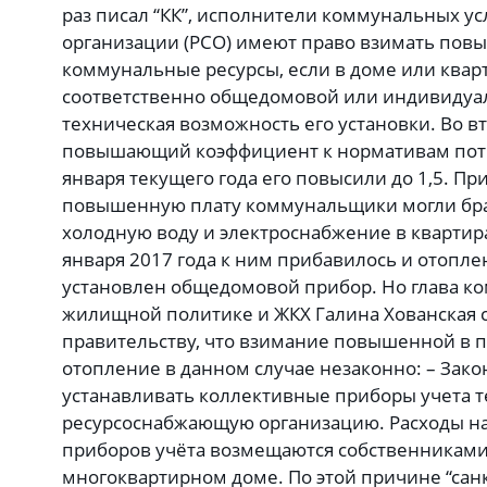
раз писал “КК”, исполнители коммунальных у
организации (РСО) имеют право взимать пов
коммунальные ресурсы, если в доме или квар
соответственно общедомовой или индивидуал
техническая возможность его установки. Во в
повышающий коэффициент к нормативам потреб
января текущего года его повысили до 1,5. П
повышенную плату коммунальщики могли брат
холодную воду и электроснабжение в квартирах
января 2017 года к ним прибавилось и отопле
установлен общедомовой прибор. Но глава ко
жилищной политике и ЖКХ Галина Хованская с
правительству, что взимание повышенной в п
отопление в данном случае незаконно: – Зако
устанавливать коллективные приборы учета т
ресурсоснабжающую организацию. Расходы на
приборов учёта возмещаются собственникам
многоквартирном доме. По этой причине “санк