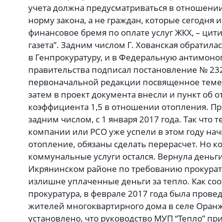
учета должна предусматриваться в отношени
норму закона, а не граждан, которые сегодня 
финансовое бремя по оплате услуг ЖКХ, – цити
газета”. Задним числом Г. Хованская обратила
в Генпрокуратуру, и в Федеральную антимоноп
правительства подписал постановление № 232 о
первоначальной редакции посвященное теме 
затем в проект документа внесли и пункт об
коэффициента 1,5 в отношении отопления. Пр
задним числом, с 1 января 2017 года. Так что
компании или РСО уже успели в этом году на
отопление, обязаны сделать перерасчет. Но к
коммунальные услуги остался. Вернула деньги
Икрянинском районе по требованию прокура
излишне уплаченные деньги за тепло. Как со
прокуратура, в феврале 2017 года была пров
жителей многоквартирного дома в селе Оранж
установлено, что руководство МУП “Тепло” пр