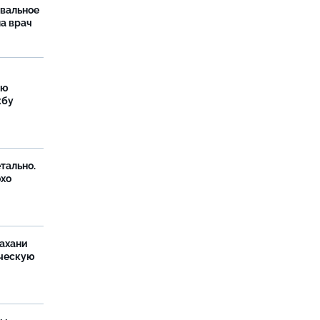
рвальное
ла врач
ую
жбу
тально.
охо
ахани
ческую