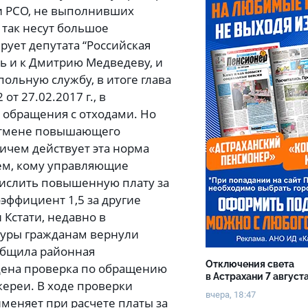
и РСО, не выполнивших
и так несут большое
рует депутата “Российская
сь и к Дмитрию Медведеву, и
ольную службу, в итоге глава
т 27.02.2017 г., в
обращения с отходами. Но
 отмене повышающего
ичем действует эта норма
 тем, кому управляющие
числить повышенную плату за
оэффициент 1,5 за другие
 Кстати, недавно в
туры гражданам вернули
общила районная
Отключения света
едена проверка по обращению
в Астрахани 7 август
ереи. В ходе проверки
вчера, 18:47
именяет при расчете платы за