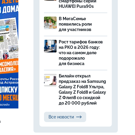
смартфоны серии
HUAWEI Pura90s
В МегаСемье
появились роли
для участников
Рост тарифов банков
на РКО в 2026 году:
что на самом деле
подорожало
для бизнеса
Билайн открыл
предзаказ на Samsung
Galaxy Z Fold8 Ультра,
Galaxy Z Fold8 и Galaxy
Z Флип8 со скидкой
до 20 000 рублей
Все новости
а