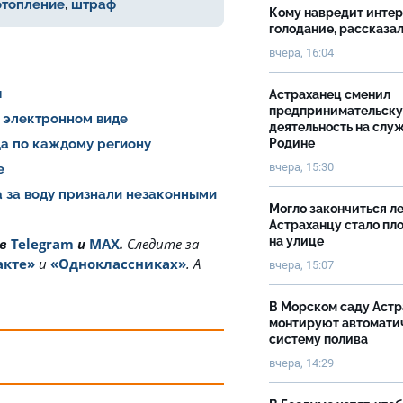
отопление
,
штраф
Кому навредит инте
голодание, рассказа
вчера, 16:04
я
Астраханец сменил
предпринимательск
 электронном виде
деятельность на слу
ца по каждому региону
Родине
вчера, 15:30
не
а за воду признали незаконными
Могло закончиться ле
Астраханцу стало пл
на улице
 в
Telegram
и
MAX
.
Cледите за
акте»
и
«Одноклассниках»
. А
вчера, 15:07
В Морском саду Астр
монтируют автомати
систему полива
вчера, 14:29