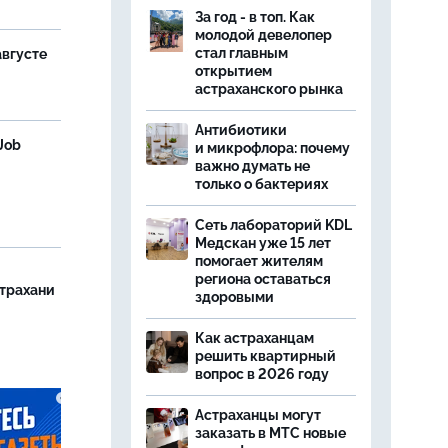
За год - в топ. Как
молодой девелопер
стал главным
августе
открытием
астраханского рынка
Антибиотики
Job
и микрофлора: почему
важно думать не
только о бактериях
Сеть лабораторий KDL
Медскан уже 15 лет
помогает жителям
региона оставаться
страхани
здоровыми
Как астраханцам
решить квартирный
вопрос в 2026 году
Астраханцы могут
заказать в МТС новые