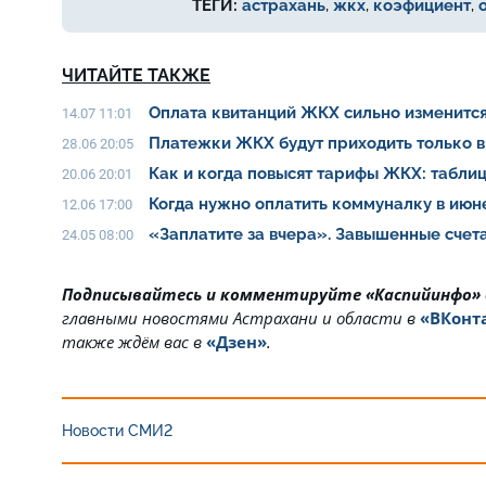
ТЕГИ:
астрахань
,
жкх
,
коэфициент
,
ЧИТАЙТЕ ТАКЖЕ
Оплата квитанций ЖКХ сильно изменитс
14.07 11:01
Платежки ЖКХ будут приходить только в
28.06 20:05
Как и когда повысят тарифы ЖКХ: табли
20.06 20:01
Когда нужно оплатить коммуналку в ию
12.06 17:00
«Заплатите за вчера». Завышенные счет
24.05 08:00
Подписывайтесь и комментируйте «Каспийинфо»
главными новостями Астрахани и области в
«ВКонт
также ждём вас в
«Дзен»
.
Новости СМИ2