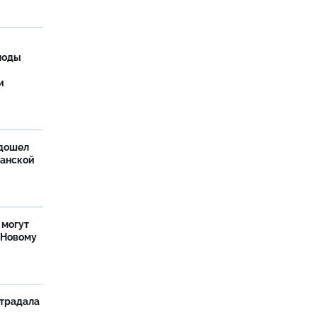
моды
и
дошел
ханской
 могут
 Новому
страдала