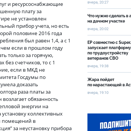
вчера, 20:27
слуг и ресурсоснабжающие
ышенную плату за
Что нужно сделать в 
тире не установлен
на дачном участке
ьный прибор учета, но есть
вчера, 20:02
торой половине 2016 года
ления был равен 1,4, а с 1
ЕР совместно с Super
ричем если в прошлом году
запускает платформу
по трудоустройству
ь только за горячую,
ветеранов СВО
 без счетчиков, то с 1
вчера, 19:38
ние, если в МКД не
митета Госдумы по
Жара пойдет
умела доказать
по нарастающей в А
олтора раза платы за
вчера, 19:10
н возлагает обязанность
епловой энергии на
 установку коллективных
и помещений в
ция” за неустановку прибора