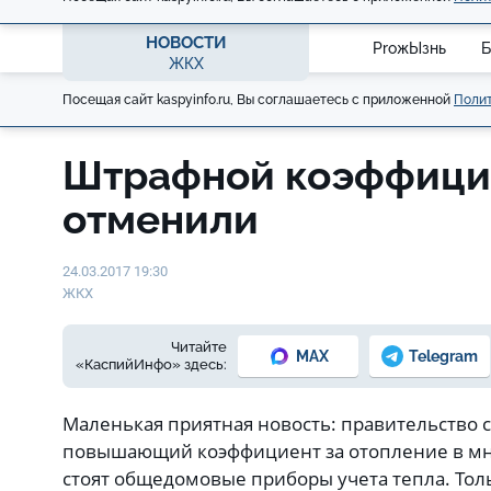
НОВОСТИ
ProжЫзнь
Б
ЖКХ
Посещая сайт kaspyinfo.ru, Вы соглашаетесь с приложенной
Полит
Штрафной коэффицие
отменили
24.03.2017 19:30
ЖКХ
Читайте
MAX
Telegram
«КаспийИнфо» здесь:
Маленькая приятная новость: правительство 
повышающий коэффициент за отопление в мно
стоят общедомовые приборы учета тепла. Толь