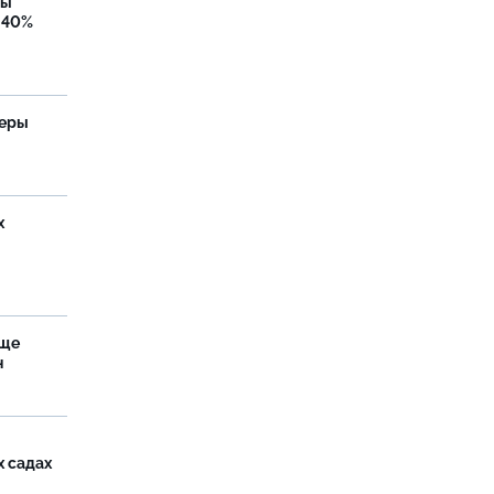
бы
 40%
теры
х
аще
н
х садах