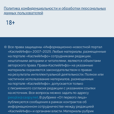
Политика конфиденциальности и обработки персональных
данных пользователей
Все права защищены «Информационно-новостной портал
«КаспийИнфо» 2007–2025. Любые материалы, размещенные
на портале «КаспийИнфо» сотрудниками редакции,
нештатными авторами и читателями, являются объектами
авторского права. Права«КаспийИнфо» на указанные
материалы охраняются законодательством о правах
на результаты интеллектуальной деятельности. Полное или
частичное использование материалов, размещенных
на портале «КаспийИнфо», допускается только
с письменного согласия редакции с указанием ссылки
на источник. Все вопросы можно задать по адресу
people@caspy.net
. В рубрике «От первого лица»
публикуются сообщения в рамках контрактов об
информационном сотрудничестве между редакцией
«КаспийИнфо» и органами власти. Материалы рубрик