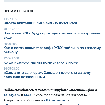
ЧИТАЙТЕ ТАКЖЕ
14.07 11:01
Оплата квитанций ЖКХ сильно изменится
28.06 20:05
Платежки ЖКХ будут приходить только в электронном
виде
20.06 20:01
Как и когда повысят тарифы ЖКХ: таблица по каждому
региону
12.06 17:00
Когда нужно оплатить коммуналку в июне
24.05 08:00
«Заплатите за вчера». Завышенные счета за воду
признали незаконными
Подписывайтесь и комментируйте «Каспийинфо» в
Telegram
и
MAX
.
Cледите за главными новостями
Астрахани и области в
«ВКонтакте»
и