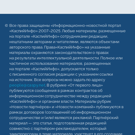
Все права защищены «Информационно-новостной портал
«КаспийИнфо» 2007–2025. Любые материалы, размещенные
на портале «КаспийИнфо» сотрудниками редакции,
нештатными авторами и читателями, являются объектами
авторского права. Права«КаспийИнфо» на указанные
материалы охраняются законодательством о правах
на результаты интеллектуальной деятельности. Полное или
частичное использование материалов, размещенных
на портале «КаспийИнфо», допускается только
с письменного согласия редакции с указанием ссылки
на источник. Все вопросы можно задать по адресу
people@caspy.net
. В рубрике «От первого лица»
публикуются сообщения в рамках контрактов об
информационном сотрудничестве между редакцией
«КаспийИнфо» и органами власти. Материалы рубрик
«Новости партнёров» и «Новости компаний» публикуются в
рамках договоров (соглашений) об информационном
сотрудничестве и (или) являются рекламой. Партнёрский
материал — это статья, подготовленная редакцией
совместно с партнёром-рекламодателем, который
заинтересован в теме материала, участвует в его создании