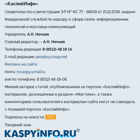
«КаспийИнфо»
Свидетельство о регистрации ЭЛ № ФС 77 - 68109 от 21.12.2016, выдано
Федеральной службой по надзору в сфере связи, информационных
технологий и массовых коммуникаций
Учредитель:
А.Н. Нечаев
Главный редактор —
А.Н. Нечаев
Телефоны редакции:
8 (8512) 48 18 14
E-mail редакции:
people@caspy.net
Реклама на сайте
почта:
rocaspy@mail.ru
или по телефону: 8 (8512) 48-18-06
Мнения авторов статей, опубликованных на портале «КаспийИнфо»,
материалов, размещённых в разделе «Моя тема», а также
комментариев пользователей к материалам сайта могут не совпадать
с позицией портала «КаспийИнфо».
RSS
Подписка на новости:
Товарный знак