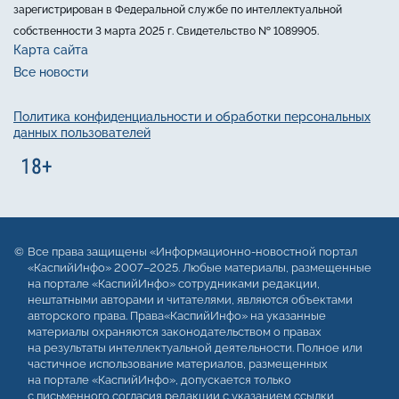
зарегистрирован в Федеральной службе по интеллектуальной
собственности 3 марта 2025 г. Свидетельство № 1089905.
Карта сайта
Все новости
Политика конфиденциальности и обработки персональных
данных пользователей
Все права защищены «Информационно-новостной портал
«КаспийИнфо» 2007–2025. Любые материалы, размещенные
на портале «КаспийИнфо» сотрудниками редакции,
нештатными авторами и читателями, являются объектами
авторского права. Права«КаспийИнфо» на указанные
материалы охраняются законодательством о правах
на результаты интеллектуальной деятельности. Полное или
частичное использование материалов, размещенных
на портале «КаспийИнфо», допускается только
с письменного согласия редакции с указанием ссылки