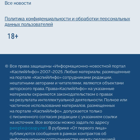
Все новости
Политика конфиденциальности и обработки персональных
данных пользователей
Все права защищены «Информационно-новостной портал
«КаспийИнфо» 2007–2025. Любые материалы, размещенные
на портале «КаспийИнфо» сотрудниками редакции,
нештатными авторами и читателями, являются объектами
авторского права. Права«КаспийИнфо» на указанные
материалы охраняются законодательством о правах
на результаты интеллектуальной деятельности. Полное или
частичное использование материалов, размещенных
на портале «КаспийИнфо», допускается только
с письменного согласия редакции с указанием ссылки
на источник. Все вопросы можно задать по адресу
people@caspy.net
. В рубрике «От первого лица»
публикуются сообщения в рамках контрактов об
информационном сотрудничестве между редакцией