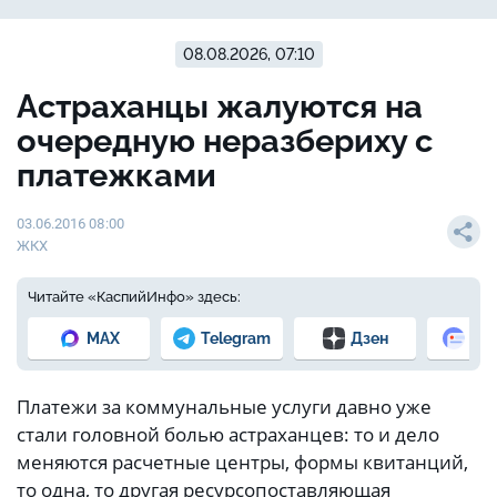
08.08.2026, 07:10
Астраханцы жалуются на
очередную неразбериху с
платежками
03.06.2016 08:00
ЖКХ
Читайте «КаспийИнфо» здесь:
MAX
Telegram
Дзен
Но
Платежи за коммунальные услуги давно уже
стали головной болью астраханцев: то и дело
меняются расчетные центры, формы квитанций,
то одна, то другая ресурсопоставляющая