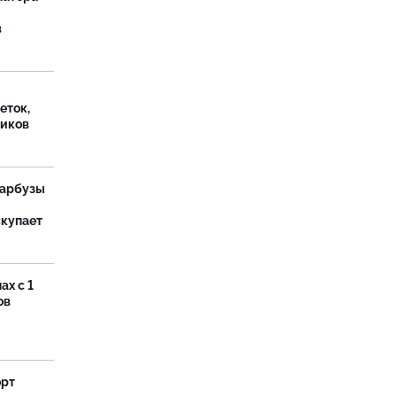
в
еток,
иков
 арбузы
скупает
ах с 1
ов
орт