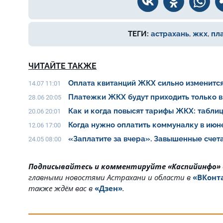
ТЕГИ:
астрахань
,
жкх
,
пл
ЧИТАЙТЕ ТАКЖЕ
Оплата квитанций ЖКХ сильно изменитс
14.07 11:01
Платежки ЖКХ будут приходить только в
28.06 20:05
Как и когда повысят тарифы ЖКХ: табли
20.06 20:01
Когда нужно оплатить коммуналку в ию
12.06 17:00
«Заплатите за вчера». Завышенные счет
24.05 08:00
Подписывайтесь и комментируйте «Каспийинфо»
главными новостями Астрахани и области в
«ВКонт
также ждём вас в
«Дзен»
.