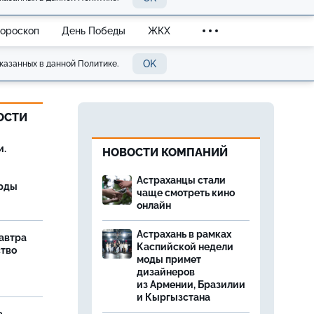
Гороскоп
День Победы
ЖКХ
OK
казанных в данной Политике.
ОСТИ
и.
НОВОСТИ КОМПАНИЙ
Астраханцы стали
орды
чаще смотреть кино
онлайн
Астрахань в рамках
завтра
Каспийской недели
ство
моды примет
дизайнеров
из Армении, Бразилии
и Кыргызстана