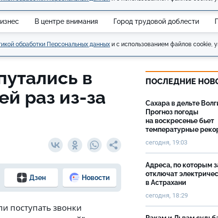
изнес
В центре внимания
Город трудовой доблести
икой обработки Персональных данных
и с использованием файлов cookie, у
путались в
ПОСЛЕДНИЕ НОВ
ей раз из-за
Сахара в дельте Волг
Прогноз погоды
на воскресенье бьет
температурные рек
сегодня, 19:03
Адреса, по которым 
отключат электриче
Дзен
Новости
в Астрахани
сегодня, 18:29
ли поступать звонки