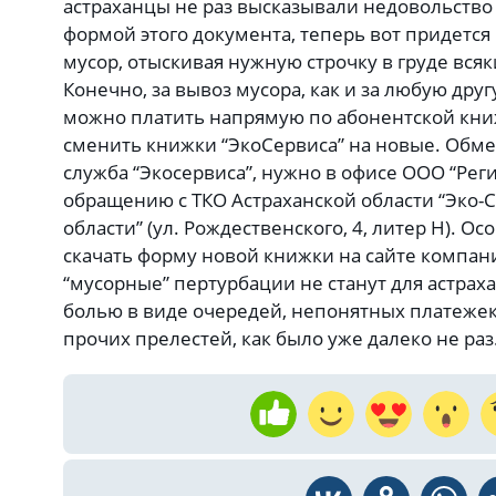
астраханцы не раз высказывали недовольство
формой этого документа, теперь вот придется 
мусор, отыскивая нужную строчку в груде вся
Конечно, за вывоз мусора, как и за любую дру
можно платить напрямую по абонентской книж
сменить книжки “ЭкоСервиса” на новые. Обмен
служба “Экосервиса”, нужно в офисе ООО “Ре
обращению с ТКО Астраханской области “Эко-
области” (ул. Рождественского, 4, литер Н). О
скачать форму новой книжки на сайте компани
“мусорные” пертурбации не станут для астра
болью в виде очередей, непонятных платежек
прочих прелестей, как было уже далеко не раз