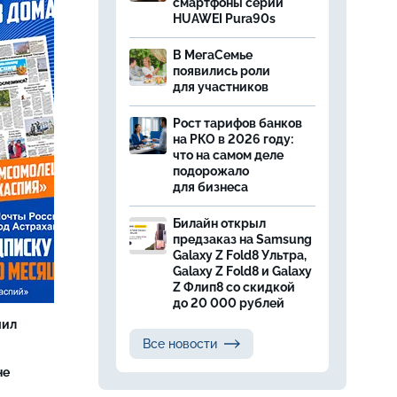
смартфоны серии
HUAWEI Pura90s
В МегаСемье
появились роли
для участников
Рост тарифов банков
на РКО в 2026 году:
что на самом деле
подорожало
для бизнеса
Билайн открыл
предзаказ на Samsung
Galaxy Z Fold8 Ультра,
Galaxy Z Fold8 и Galaxy
Z Флип8 со скидкой
до 20 000 рублей
чил
Все новости
не