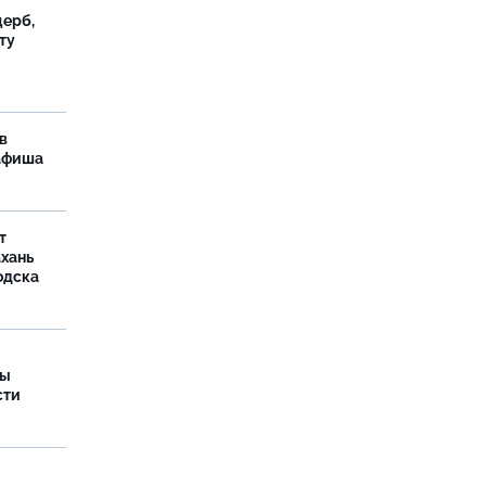
ерб,
ту
в
 афиша
т
ахань
одска
ры
сти