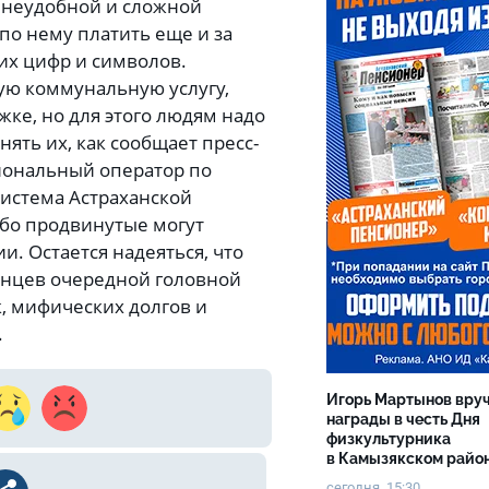
 неудобной и сложной
по нему платить еще и за
ких цифр и символов.
гую коммунальную услугу,
ке, но для этого людям надо
ять их, как сообщает пресс-
гиональный оператор по
Система Астраханской
собо продвинутые могут
и. Остается надеяться, что
ханцев очередной головной
, мифических долгов и
.
Игорь Мартынов вру
награды в честь Дня
физкультурника
в Камызякском райо
сегодня, 15:30