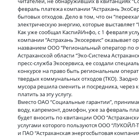
читателей, не обнаруживших в квитанциях “С
февраль платежа компании “Астрахань ЭкоСер
бытовых отходов. Дело в том, что он “перееха
электрическую энергию, которые выставляет “
Как уже сообщал КаспийИнфо, с 1 февраля усл
компании “Астрахань Экосервис” оказывает о
названием ООО “Региональный оператор по 
Астраханской области “Эко-Система Астраханск
пресс-служба Экосервиса, ее создали специал
конкурсе на право быть региональным операт
твердых коммунальных отходов (ТКО). Заодно
мусора решила сменить и посредника, через к
платить за эту услугу.
Вместо ОАО “Социальные гарантии”, принима
воду, капремонт, домофон, уже за февраль пла
будет вносить по квитанции ООО “Астрахански
услугами которого пользуются ООО “ЛУКОЙЛ-ТТ
и ПАО “Астраханская энергосбытовая компания”