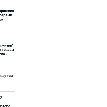
борщевик
 первый
же
я жизни"
т трассы
ока -
разу три
ВО
натора