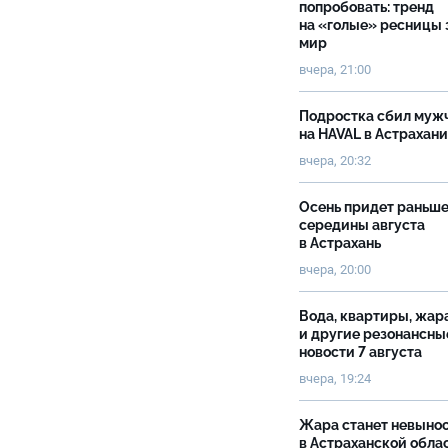
попробовать: тренд
на «голые» ресницы 
мир
вчера, 21:00
Подростка сбил муж
на HAVAL в Астрахан
вчера, 20:32
Осень придет раньш
середины августа
в Астрахань
вчера, 20:00
Вода, квартиры, жар
и другие резонансны
новости 7 августа
вчера, 19:24
Жара станет невыно
в Астраханской обла