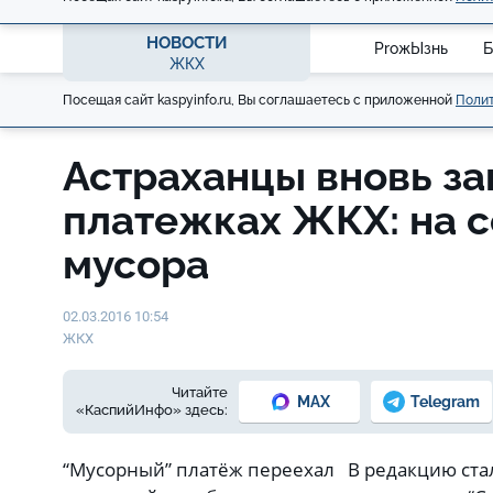
НОВОСТИ
ProжЫзнь
Б
ЖКХ
Посещая сайт kaspyinfo.ru, Вы соглашаетесь с приложенной
Полит
Астраханцы вновь за
платежках ЖКХ: на с
мусора
02.03.2016 10:54
ЖКХ
Читайте
MAX
Telegram
«КаспийИнфо» здесь:
“Мусорный” платёж переехал В редакцию ста