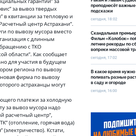
оциальных гарантий” за
Ракам и Львам судьб
преподнесёт важные
вис” за вывоз твердых
подсказки
л” в квитанции за тепловую и
сегодня, 18:02
Расчетный центр Астрахани”.
уги по вывозу мусора вместо
Скандальная премьер
рганизация с длинным
Фильм «Колобок» по
летние рекорды по с
обращению с ТКО
вопреки массовой тр
ой области”. Как сообщает
сегодня, 17:02
ьно для участия в будущем
ором региона по вывозу
В какое время нужно
 новая фирма по вывозу
поливать разные рас
в саду и огороде
оторого астраханцы могут
сегодня, 16:00
ющего платежи за холодную
ту за вывоз мусора надо
й расчетный центр”,
К” (отопление, горячая вода)
 (электричество). Кстати,