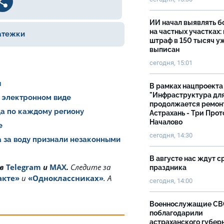
ИИ начал выявлять 
на частных участках:
атежки
штраф в 150 тысяч у
выписан
сегодня, 15:01
я
В рамках нацпроекта
"Инфраструктура дл
 электронном виде
продолжается ремон
ца по каждому региону
Астрахань - Три Прот
Началово
не
сегодня, 14:30
а за воду признали незаконными
В августе нас ждут с
 в
Telegram
и
MAX
.
Cледите за
праздника
акте»
и
«Одноклассниках»
. А
сегодня, 14:00
Военнослужащие С
поблагодарили
астраханского губер