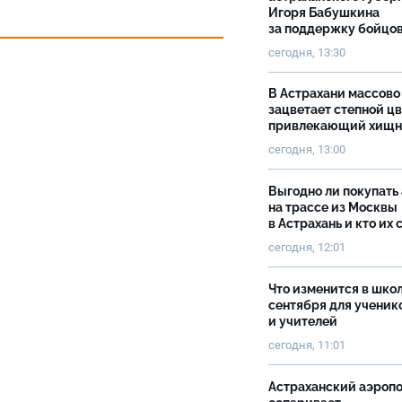
Игоря Бабушкина
за поддержку бойцо
сегодня, 13:30
В Астрахани массово
зацветает степной цв
привлекающий хищн
сегодня, 13:00
Выгодно ли покупать
на трассе из Москвы
в Астрахань и кто их 
сегодня, 12:01
Что изменится в школ
сентября для ученик
и учителей
сегодня, 11:01
Астраханский аэроп