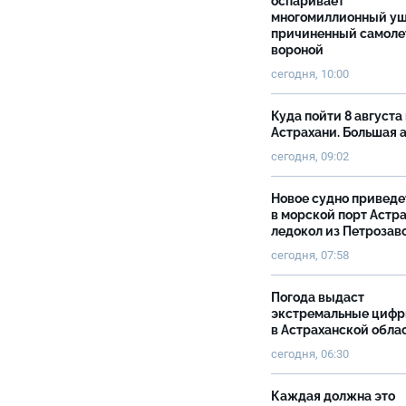
оспаривает
многомиллионный ущ
причиненный самоле
вороной
сегодня, 10:00
Куда пойти 8 августа 
Астрахани. Большая
сегодня, 09:02
Новое судно приведе
в морской порт Астр
ледокол из Петрозав
сегодня, 07:58
Погода выдаст
экстремальные циф
в Астраханской обла
сегодня, 06:30
Каждая должна это