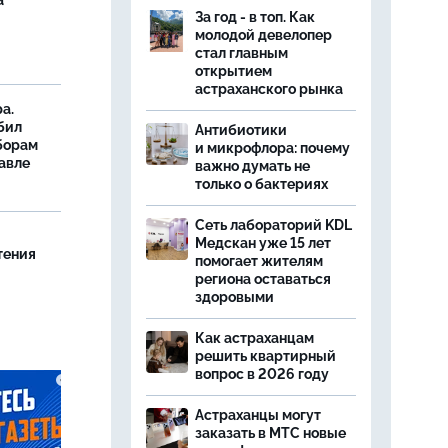
а
За год - в топ. Как
молодой девелопер
стал главным
открытием
астраханского рынка
а.
бил
Антибиотики
борам
и микрофлора: почему
авле
важно думать не
только о бактериях
Сеть лабораторий KDL
Медскан уже 15 лет
тения
помогает жителям
региона оставаться
здоровыми
Как астраханцам
решить квартирный
вопрос в 2026 году
Астраханцы могут
заказать в МТС новые