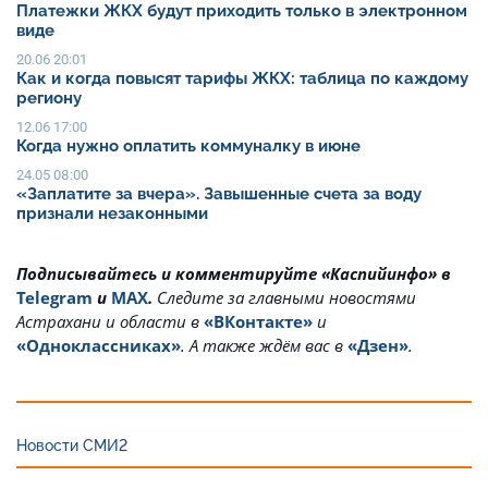
Платежки ЖКХ будут приходить только в электронном
виде
20.06 20:01
Как и когда повысят тарифы ЖКХ: таблица по каждому
региону
12.06 17:00
Когда нужно оплатить коммуналку в июне
24.05 08:00
«Заплатите за вчера». Завышенные счета за воду
признали незаконными
Подписывайтесь и комментируйте «Каспийинфо» в
Telegram
и
MAX
.
Cледите за главными новостями
Астрахани и области в
«ВКонтакте»
и
«Одноклассниках»
. А также ждём вас в
«Дзен»
.
Новости СМИ2