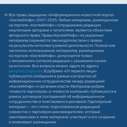
Все права защищены «Информационно-новостной портал
«КаспийИнфо» 2007–2025. Любые материалы, размещенные
на портале «КаспийИнфо» сотрудниками редакции,
нештатными авторами и читателями, являются объектами
авторского права. Права«КаспийИнфо» на указанные
материалы охраняются законодательством о правах
на результаты интеллектуальной деятельности. Полное или
частичное использование материалов, размещенных
на портале «КаспийИнфо», допускается только
с письменного согласия редакции с указанием ссылки
на источник. Все вопросы можно задать по адресу
people@caspy.net
. В рубрике «От первого лица»
публикуются сообщения в рамках контрактов об
информационном сотрудничестве между редакцией
«КаспийИнфо» и органами власти. Материалы рубрик
«Новости партнёров» и «Новости компаний» публикуются в
рамках договоров (соглашений) об информационном
сотрудничестве и (или) являются рекламой. Партнёрский
материал — это статья, подготовленная редакцией
совместно с партнёром-рекламодателем, который
заинтересован в теме материала, участвует в его создании
и оплачивает размещение.