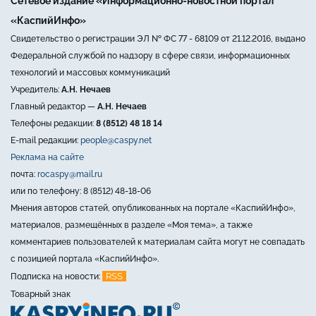
Сетевое издание «Информационно-новостной портал
«КаспийИнфо»
Свидетельство о регистрации ЭЛ № ФС 77 - 68109 от 21.12.2016, выдано
Федеральной службой по надзору в сфере связи, информационных
технологий и массовых коммуникаций
Учредитель:
А.Н. Нечаев
Главный редактор —
А.Н. Нечаев
Телефоны редакции:
8 (8512) 48 18 14
E-mail редакции:
people@caspy.net
Реклама на сайте
почта:
rocaspy@mail.ru
или по телефону: 8 (8512) 48-18-06
Мнения авторов статей, опубликованных на портале «КаспийИнфо»,
материалов, размещённых в разделе «Моя тема», а также
комментариев пользователей к материалам сайта могут не совпадать
с позицией портала «КаспийИнфо».
RSS
Подписка на новости:
Товарный знак