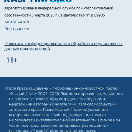
зарегистрирован в Федеральной службе по интеллектуальной
собственности 3 марта 2025 г. Свидетельство № 1089905.
Карта сайта
Все новости
Политика конфиденциальности и обработки персональных
данных пользователей
Все права защищены «Информационно-новостной портал
«КаспийИнфо» 2007–2025. Любые материалы, размещенные
на портале «КаспийИнфо» сотрудниками редакции,
нештатными авторами и читателями, являются объектами
авторского права. Права«КаспийИнфо» на указанные
материалы охраняются законодательством о правах
на результаты интеллектуальной деятельности. Полное или
частичное использование материалов, размещенных
на портале «КаспийИнфо», допускается только