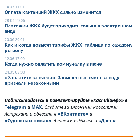
14.07 11:01
Оплата квитанций ЖКХ сильно изменится
28.06 20:05
Платежки ЖКХ будут приходить только в электронном
виде
20.06 20:01
Как и когда повысят тарифы ЖКХ: таблица по каждому
региону
12.06 17:00
Когда нужно оплатить коммуналку в июне
24.05 08:00
«Заплатите за вчера». Завышенные счета за воду
признали незаконными
Подписывайтесь и комментируйте «Каспийинфо» в
Telegram
и
MAX
.
Cледите за главными новостями
Астрахани и области в
«ВКонтакте»
и
«Одноклассниках»
. А также ждём вас в
«Дзен»
.