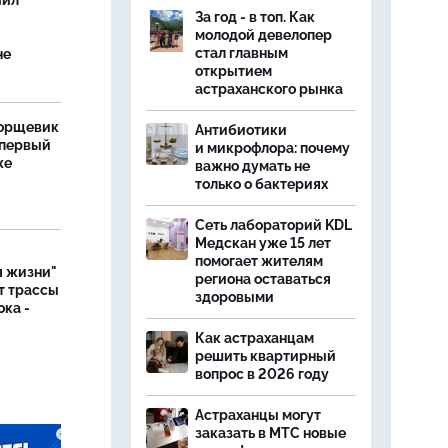
чил
За год - в топ. Как
молодой девелопер
стал главным
не
открытием
астраханского рынка
борщевик
Антибиотики
 первый
и микрофлора: почему
же
важно думать не
только о бактериях
Сеть лабораторий KDL
Медскан уже 15 лет
помогает жителям
я жизни"
региона оставаться
т трассы
здоровыми
ока -
Как астраханцам
решить квартирный
вопрос в 2026 году
Астраханцы могут
заказать в МТС новые