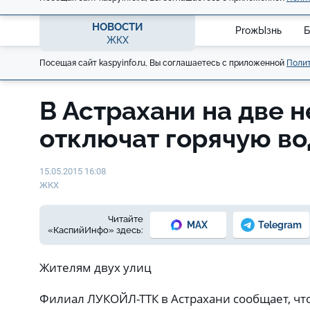
НОВОСТИ
ProжЫзнь
Б
ЖКХ
Посещая сайт kaspyinfo.ru, Вы соглашаетесь с приложенной
Полит
В Астрахани на две 
отключат горячую во
15.05.2015 16:08
ЖКХ
Читайте
MAX
Telegram
«КаспийИнфо» здесь:
Жителям двух улиц
Филиал ЛУКОЙЛ-ТТК в Астрахани сообщает, что 