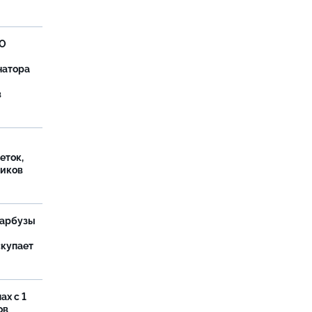
ВО
натора
в
еток,
иков
 арбузы
скупает
ах с 1
ов