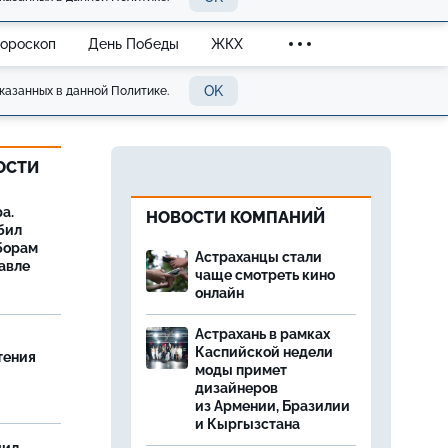
Гороскоп
День Победы
ЖКХ
OK
казанных в данной Политике.
ОСТИ
а.
НОВОСТИ КОМПАНИЙ
бил
борам
Астраханцы стали
авле
чаще смотреть кино
онлайн
Астрахань в рамках
Каспийской недели
тения
моды примет
дизайнеров
из Армении, Бразилии
и Кыргызстана