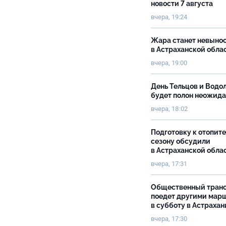
новости 7 августа
вчера, 19:24
Жара станет невыно
в Астраханской обла
вчера, 19:00
День Тельцов и Водо
будет полон неожид
вчера, 18:02
Подготовку к отопит
сезону обсудили
в Астраханской обла
вчера, 17:31
Общественный тран
поедет другими мар
в субботу в Астрахан
вчера, 17:30