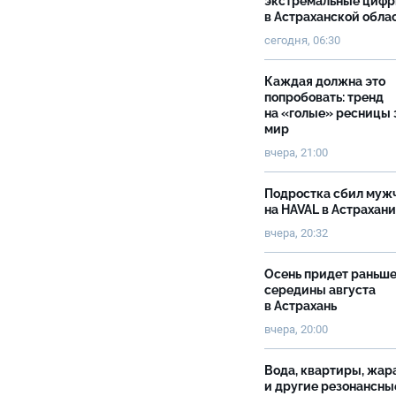
экстремальные циф
в Астраханской обла
сегодня, 06:30
Каждая должна это
попробовать: тренд
на «голые» ресницы 
мир
вчера, 21:00
Подростка сбил муж
на HAVAL в Астрахан
вчера, 20:32
Осень придет раньш
середины августа
в Астрахань
вчера, 20:00
Вода, квартиры, жар
и другие резонансны