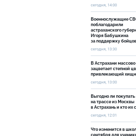
сегодня, 14:00
Военнослужащие С
поблагодарили
астраханского губер
Игоря Бабушкина
за поддержку бойцо
сегодня, 13:30
В Астрахани массово
зацветает степной цв
привлекающий хищн
сегодня, 13:00
Выгодно ли покупать
на трассе из Москвы
в Астрахань и кто их 
сегодня, 12:01
Что изменится в школ
сентября для ученик