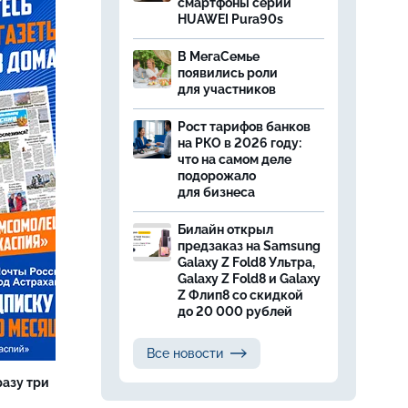
смартфоны серии
HUAWEI Pura90s
В МегаСемье
появились роли
для участников
Рост тарифов банков
на РКО в 2026 году:
что на самом деле
подорожало
для бизнеса
Билайн открыл
предзаказ на Samsung
Galaxy Z Fold8 Ультра,
Galaxy Z Fold8 и Galaxy
Z Флип8 со скидкой
до 20 000 рублей
Все новости
разу три