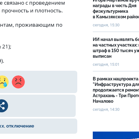
Игорь Мартынов вру
е связано с проведением
награды в честь Дня
 прочность и плотность.
физкультурника
в Камызякском райо
нентам, проживающим по
сегодня, 15:30
ИИ начал выявлять 
на частных участках:
 21);
штраф в 150 тысяч у
выписан
).
сегодня, 15:01
В рамках нацпроекта
"Инфраструктура дл
продолжается ремон
Астрахань - Три Прот
Началово
сегодня, 14:30
кх
,
отключение