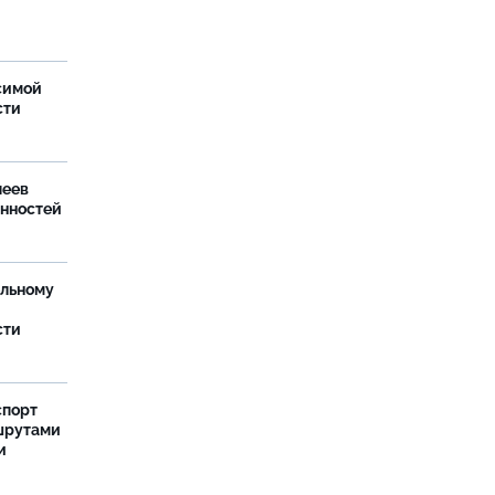
симой
сти
леев
анностей
ельному
сти
спорт
шрутами
и