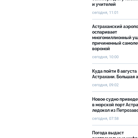
и учителей
сегодня, 11:01
Астраханский аэроп
оспаривает
многомиллионный ущ
причиненный самоле
вороной
сегодня, 10:00
Куда пойти 8 августа 
Астрахани. Большая
сегодня, 09:02
Новое судно приведе
в морской порт Астр
ледокол из Петрозав
сегодня, 07:58
Погода выдаст