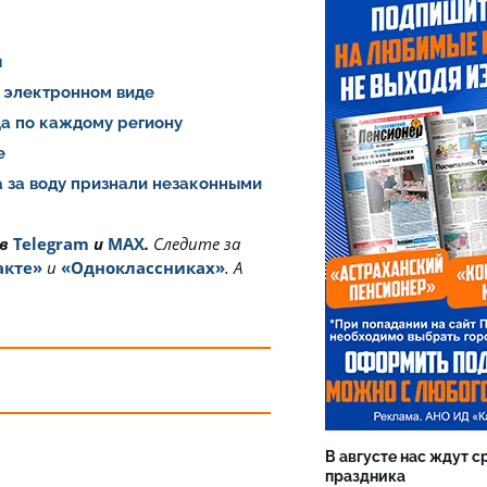
я
 электронном виде
ца по каждому региону
не
а за воду признали незаконными
 в
Telegram
и
MAX
.
Cледите за
акте»
и
«Одноклассниках»
. А
В августе нас ждут с
праздника