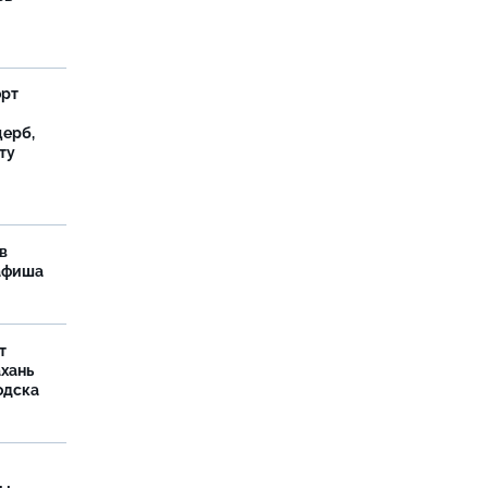
орт
ерб,
ту
в
 афиша
т
ахань
одска