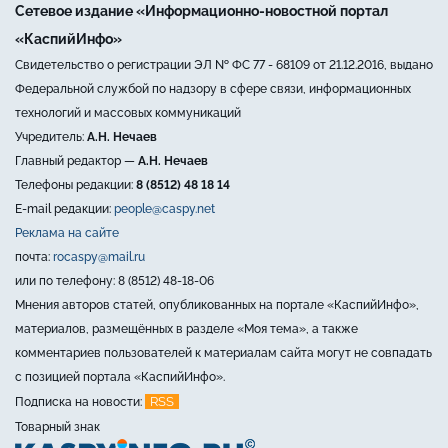
Сетевое издание «Информационно-новостной портал
«КаспийИнфо»
Свидетельство о регистрации ЭЛ № ФС 77 - 68109 от 21.12.2016, выдано
Федеральной службой по надзору в сфере связи, информационных
технологий и массовых коммуникаций
Учредитель:
А.Н. Нечаев
Главный редактор —
А.Н. Нечаев
Телефоны редакции:
8 (8512) 48 18 14
E-mail редакции:
people@caspy.net
Реклама на сайте
почта:
rocaspy@mail.ru
или по телефону: 8 (8512) 48-18-06
Мнения авторов статей, опубликованных на портале «КаспийИнфо»,
материалов, размещённых в разделе «Моя тема», а также
комментариев пользователей к материалам сайта могут не совпадать
с позицией портала «КаспийИнфо».
RSS
Подписка на новости:
Товарный знак