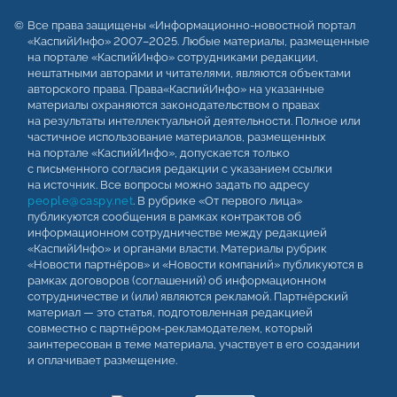
Все права защищены «Информационно-новостной портал
«КаспийИнфо» 2007–2025. Любые материалы, размещенные
на портале «КаспийИнфо» сотрудниками редакции,
нештатными авторами и читателями, являются объектами
авторского права. Права«КаспийИнфо» на указанные
материалы охраняются законодательством о правах
на результаты интеллектуальной деятельности. Полное или
частичное использование материалов, размещенных
на портале «КаспийИнфо», допускается только
с письменного согласия редакции с указанием ссылки
на источник. Все вопросы можно задать по адресу
people@caspy.net
. В рубрике «От первого лица»
публикуются сообщения в рамках контрактов об
информационном сотрудничестве между редакцией
«КаспийИнфо» и органами власти. Материалы рубрик
«Новости партнёров» и «Новости компаний» публикуются в
рамках договоров (соглашений) об информационном
сотрудничестве и (или) являются рекламой. Партнёрский
материал — это статья, подготовленная редакцией
совместно с партнёром-рекламодателем, который
заинтересован в теме материала, участвует в его создании
и оплачивает размещение.