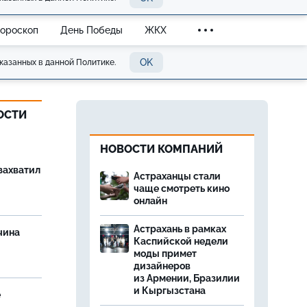
Гороскоп
День Победы
ЖКХ
OK
казанных в данной Политике.
ОСТИ
НОВОСТИ КОМПАНИЙ
захватил
Астраханцы стали
чаще смотреть кино
онлайн
Астрахань в рамках
чина
Каспийской недели
и
моды примет
дизайнеров
из Армении, Бразилии
и Кыргызстана
е