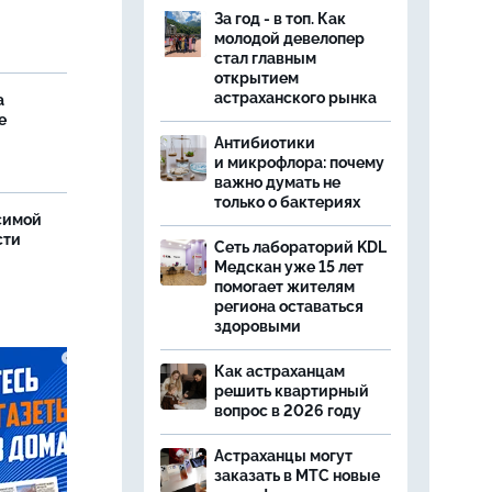
За год - в топ. Как
молодой девелопер
стал главным
открытием
астраханского рынка
а
е
Антибиотики
и микрофлора: почему
важно думать не
только о бактериях
симой
сти
Сеть лабораторий KDL
Медскан уже 15 лет
помогает жителям
региона оставаться
здоровыми
Как астраханцам
решить квартирный
вопрос в 2026 году
Астраханцы могут
заказать в МТС новые