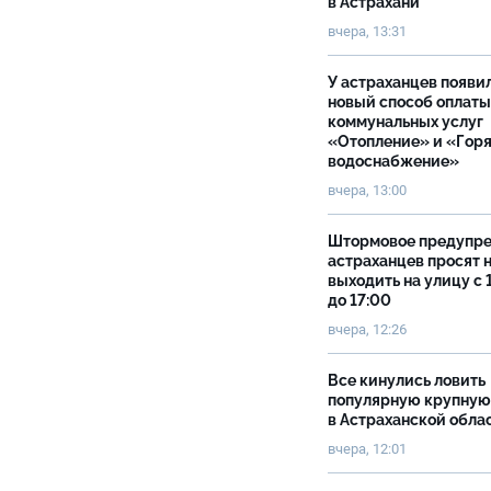
в Астрахани
вчера, 13:31
У астраханцев появи
новый способ оплаты
коммунальных услуг
«Отопление» и «Гор
водоснабжение»
вчера, 13:00
Штормовое предупр
астраханцев просят 
выходить на улицу с 
до 17:00
вчера, 12:26
Все кинулись ловить
популярную крупную
в Астраханской обла
вчера, 12:01