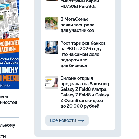
смартфоны серии
HUAWEI Pura90s
В МегаСемье
появились роли
для участников
Рост тарифов банков
на РКО в 2026 году:
что на самом деле
подорожало
для бизнеса
Билайн открыл
предзаказ на Samsung
Galaxy Z Fold8 Ультра,
Galaxy Z Fold8 и Galaxy
леев
Z Флип8 со скидкой
анностей
до 20 000 рублей
Все новости
ельному
сти