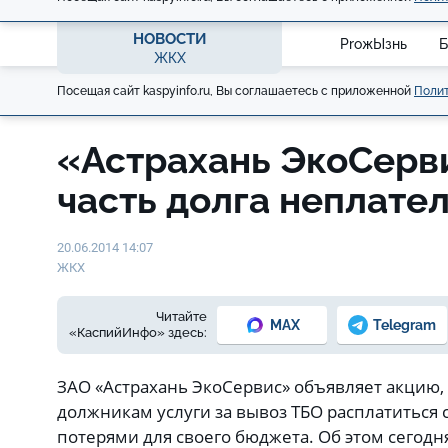
НОВОСТИ
ProжЫзнь
Б
ЖКХ
Посещая сайт kaspyinfo.ru, Вы соглашаетесь с приложенной
Полит
«Астрахань ЭкоСерв
часть долга неплат
20.06.2014 14:07
ЖКХ
Читайте
MAX
Telegram
«КаспийИнфо» здесь:
ЗАО «Астрахань ЭкоСервис» объявляет акцию,
должникам услуги за вывоз ТБО расплатиться
потерями для своего бюджета. Об этом сегод