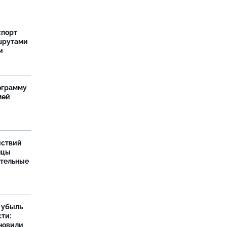
спорт
шрутами
и
ограмму
мей
йствий
нцы
ительные
а убыль
ти:
новили