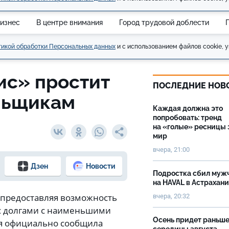
изнес
В центре внимания
Город трудовой доблести
икой обработки Персональных данных
и с использованием файлов cookie, у
ис» простит
ПОСЛЕДНИЕ НОВ
ельщикам
Каждая должна это
попробовать: тренд
на «голые» ресницы 
мир
вчера, 21:00
Дзен
Новости
Подростка сбил муж
на HAVAL в Астрахан
 предоставляя возможность
вчера, 20:32
 с долгами с наименьшими
Осень придет раньш
ня официально сообщила