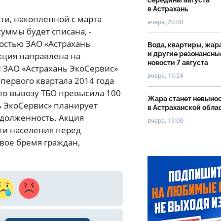
середины августа
в Астрахань
сти, накопленной с марта
вчера, 20:00
суммы будет списана, -
остью ЗАО «Астрахань
Вода, квартиры, жар
и другие резонансны
кция направлена на
новости 7 августа
 ЗАО «Астрахань ЭкоСервис»
вчера, 19:24
первого квартала 2014 года
по вывозу ТБО превысила 100
Жара станет невыно
ь ЭкоСервис» планирует
в Астраханской обла
адолженность. Акция
вчера, 19:00
ги населения перед
вое бремя граждан,
.