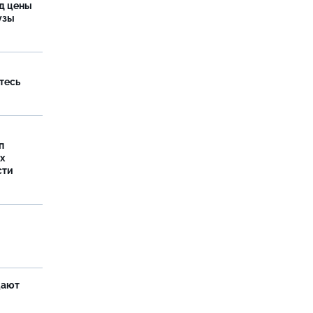
од цены
бузы
тесь
п
х
сти
щают