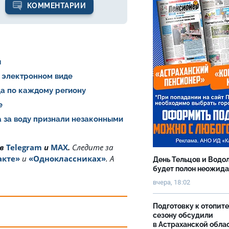
КОММЕНТАРИИ
я
 электронном виде
ца по каждому региону
не
а за воду признали незаконными
 в
Telegram
и
MAX
.
Cледите за
акте»
и
«Одноклассниках»
. А
День Тельцов и Водо
будет полон неожид
вчера, 18:02
Подготовку к отопит
сезону обсудили
в Астраханской обла