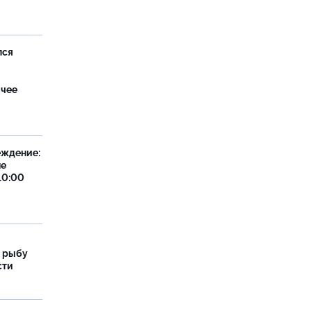
лся
ячее
еждение:
не
10:00
 рыбу
сти