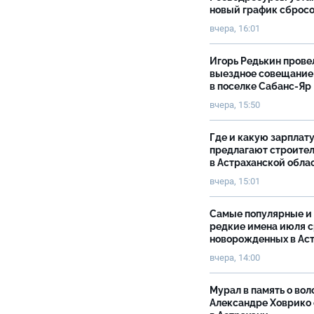
новый график сброс
вчера, 16:01
Игорь Редькин прове
выездное совещание
в поселке Сабанс-Яр
вчера, 15:50
Где и какую зарплат
предлагают строите
в Астраханской обла
вчера, 15:01
Самые популярные и
редкие имена июля 
новорожденных в Ас
вчера, 14:00
Мурал в память о вол
Александре Ховрико