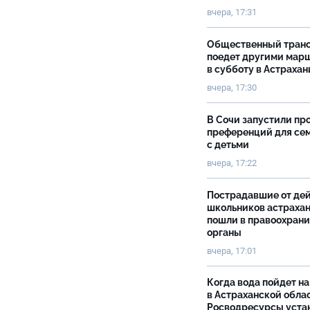
вчера, 17:31
Общественный тран
поедет другими мар
в субботу в Астрахан
вчера, 17:30
В Сочи запустили пр
преференций для се
с детьми
вчера, 17:22
Пострадавшие от де
школьников астраха
пошли в правоохран
органы
вчера, 17:01
Когда вода пойдет н
в Астраханской облас
Росводресурсы уста