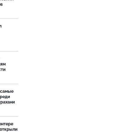
ов
л
у
лям
сти
 самые
среди
трахани
онтере
 открыли