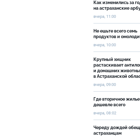
Как изменились за г
на астраханские ар
вчера, 11:00
Не ешьте всего семь
продуктов и омолоди
вчера, 10:00
Крупный хищник
растаскивает антило
и домашних животны
в Астраханской обла
вчера, 09:00
Где вторичное жилье
дешевле всего
вчера, 08:02
Череду дождей обе
астраханцам