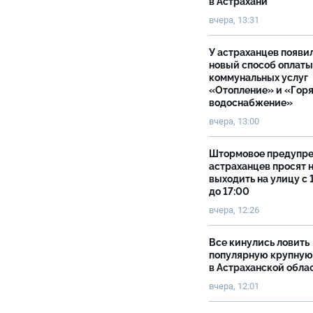
в Астрахани
вчера, 13:31
У астраханцев появи
новый способ оплаты
коммунальных услуг
«Отопление» и «Гор
водоснабжение»
вчера, 13:00
Штормовое предупр
астраханцев просят 
выходить на улицу с 
до 17:00
вчера, 12:26
Все кинулись ловить
популярную крупную
в Астраханской обла
вчера, 12:01