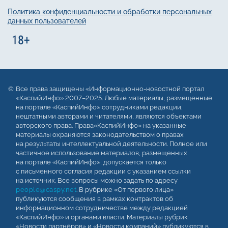
Политика конфиденциальности и обработки персональных
данных пользователей
Все права защищены «Информационно-новостной портал
«КаспийИнфо» 2007–2025. Любые материалы, размещенные
на портале «КаспийИнфо» сотрудниками редакции,
нештатными авторами и читателями, являются объектами
авторского права. Права«КаспийИнфо» на указанные
материалы охраняются законодательством о правах
на результаты интеллектуальной деятельности. Полное или
частичное использование материалов, размещенных
на портале «КаспийИнфо», допускается только
с письменного согласия редакции с указанием ссылки
на источник. Все вопросы можно задать по адресу
people@caspy.net
. В рубрике «От первого лица»
публикуются сообщения в рамках контрактов об
информационном сотрудничестве между редакцией
«КаспийИнфо» и органами власти. Материалы рубрик
«Новости партнёров» и «Новости компаний» публикуются в