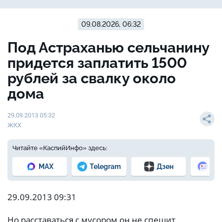
09.08.2026, 06:32
Под Астраханью сельчанину
придется заплатить 1500
рублей за свалку около
дома
29.09.2013 05:32
ЖКХ
Читайте «КаспийИнфо» здесь:
MAX
Telegram
Дзен
Но
29.09.2013 09:31
Но расставаться с мусором он не спешит