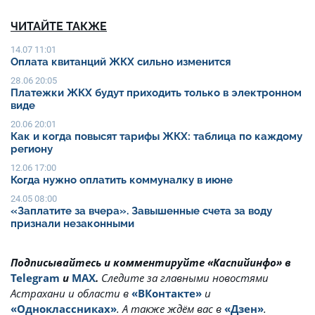
ЧИТАЙТЕ ТАКЖЕ
14.07 11:01
Оплата квитанций ЖКХ сильно изменится
28.06 20:05
Платежки ЖКХ будут приходить только в электронном
виде
20.06 20:01
Как и когда повысят тарифы ЖКХ: таблица по каждому
региону
12.06 17:00
Когда нужно оплатить коммуналку в июне
24.05 08:00
«Заплатите за вчера». Завышенные счета за воду
признали незаконными
Подписывайтесь и комментируйте «Каспийинфо» в
Telegram
и
MAX
.
Cледите за главными новостями
Астрахани и области в
«ВКонтакте»
и
«Одноклассниках»
. А также ждём вас в
«Дзен»
.