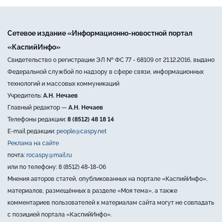
Сетевое издание «Информационно-новостной портал
«КаспийИнфо»
Свидетельство о регистрации ЭЛ № ФС 77 - 68109 от 21.12.2016, выдано
Федеральной службой по надзору в сфере связи, информационных
технологий и массовых коммуникаций
Учредитель:
А.Н. Нечаев
Главный редактор —
А.Н. Нечаев
Телефоны редакции:
8 (8512) 48 18 14
E-mail редакции:
people@caspy.net
Реклама на сайте
почта:
rocaspy@mail.ru
или по телефону: 8 (8512) 48-18-06
Мнения авторов статей, опубликованных на портале «КаспийИнфо»,
материалов, размещённых в разделе «Моя тема», а также
комментариев пользователей к материалам сайта могут не совпадать
с позицией портала «КаспийИнфо».