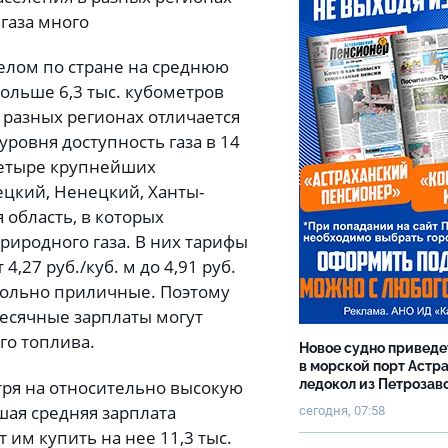
газа много
целом по стране на среднюю
ольше 6,3 тыс. кубометров
в разных регионах отличается
уровня доступность газа в 14
четыре крупнейших
цкий, Ненецкий, Ханты-
 область, в которых
риродного газа. В них тарифы
4,27 руб./куб. м до 4,91 руб.
довольно приличные. Поэтому
есячные зарплаты могут
ого топлива.
Новое судно приведе
в морской порт Астр
тря на относительно высокую
ледокол из Петрозав
ьшая средняя зарплата
сегодня, 07:58
т им купить на нее 11,3 тыс.