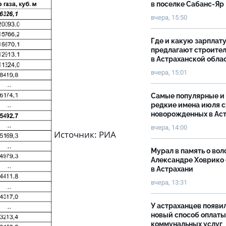
в поселке Сабанс-Яр
вчера, 15:50
Где и какую зарплат
предлагают строите
в Астраханской обла
вчера, 15:01
Самые популярные и
редкие имена июля 
новорожденных в Ас
вчера, 14:00
Источник: РИА
Мурал в память о вол
Александре Ховрико
в Астрахани
вчера, 13:31
У астраханцев появи
новый способ оплаты
коммунальных услуг