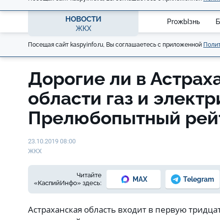
НОВОСТИ
ProжЫзнь
Б
ЖКХ
Посещая сайт kaspyinfo.ru, Вы соглашаетесь с приложенной
Полит
Дорогие ли в Астрах
области газ и электр
Прелюбопытный рей
23.10.2019 08:00
ЖКХ
Читайте
MAX
Telegram
«КаспийИнфо» здесь:
Астраханская область входит в первую тридца