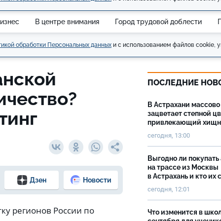
изнес
В центре внимания
Город трудовой доблести
икой обработки Персональных данных
и с использованием файлов cookie, у
анской
ПОСЛЕДНИЕ НОВ
ичество?
В Астрахани массово
тинг
зацветает степной цв
привлекающий хищн
сегодня, 13:00
Выгодно ли покупать
на трассе из Москвы
в Астрахань и кто их 
Дзен
Новости
сегодня, 12:01
тку регионов России по
Что изменится в школ