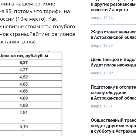
ления в нашем регионе
и другие резонансны
новости 7 августа
з 85, потому что тарифы на
ссии (10-е место). Как
вчера, 19:24
дешевизне стоимости голубого
Жара станет невыно
нов страны.
Рейтинг регионов
в Астраханской обла
растания цены)
вчера, 19:00
День Тельцов и Водо
будет полон неожид
вчера, 18:02
Подготовку к отопит
сезону обсудили
в Астраханской обла
вчера, 17:31
Общественный тран
поедет другими мар
в субботу в Астрахан