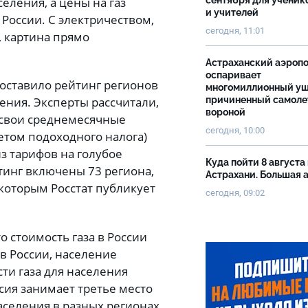
селения, а цены на газ
сентября для ученик
и учителей
России. С электричеством,
сегодня, 11:01
, картина прямо
Астраханский аэроп
оспаривает
составило рейтинг регионов
многомиллионный ущ
причиненный самоле
ления. Эксперты рассчитали,
вороной
а свои среднемесячные
сегодня, 10:00
четом подоходного налога)
з тарифов на голубое
Куда пойти 8 августа 
йтинг включены 73 региона,
Астрахани. Большая
 которым Росстат публикует
сегодня, 09:02
о стоимость газа в России
 в России, население
сти газа для населения
сия занимает третье место
населения в разных регионах