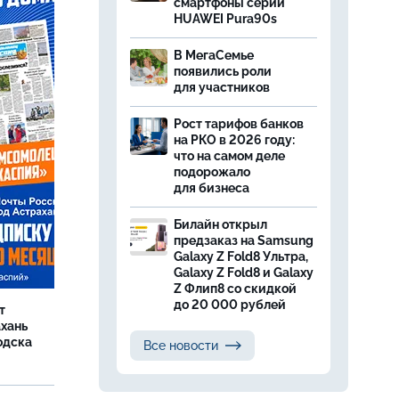
смартфоны серии
HUAWEI Pura90s
В МегаСемье
появились роли
для участников
Рост тарифов банков
на РКО в 2026 году:
что на самом деле
подорожало
для бизнеса
Билайн открыл
предзаказ на Samsung
Galaxy Z Fold8 Ультра,
Galaxy Z Fold8 и Galaxy
Z Флип8 со скидкой
до 20 000 рублей
т
ахань
одска
Все новости