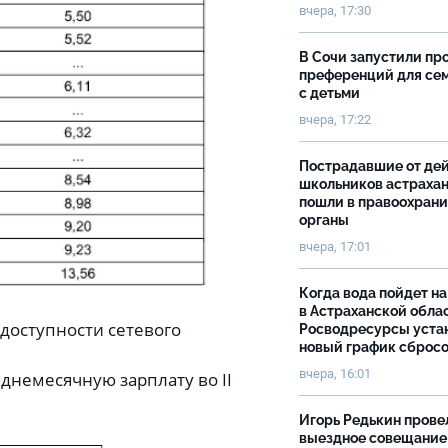
вчера, 17:30
В Сочи запустили пр
преференций для се
с детьми
вчера, 17:22
Пострадавшие от де
школьников астраха
пошли в правоохран
органы
вчера, 17:01
Когда вода пойдет н
в Астраханской облас
 доступности сетевого
Росводресурсы уста
новый график сброс
вчера, 16:01
еднемесячную зарплату во II
Игорь Редькин прове
выездное совещание