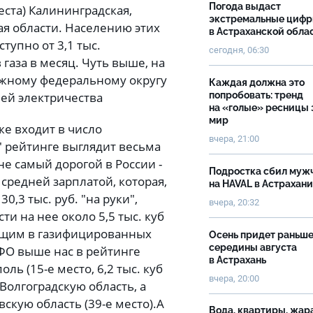
Погода выдаст
еста) Калининградская,
экстремальные циф
ая области. Населению этих
в Астраханской обла
тупно от 3,1 тыс.
сегодня, 06:30
 газа в месяц. Чуть выше, на
Южному федеральному округу
Каждая должна это
ней электричества
попробовать: тренд
на «голые» ресницы 
мир
же входит в число
вчера, 21:00
" рейтинге выглядит весьма
 не самый дорогой в России -
Подростка сбил муж
о средней зарплатой, которая,
на HAVAL в Астрахан
0,3 тыс. руб. "на руки",
вчера, 20:32
и на нее около 5,5 тыс. куб
ающим в газифицированных
Осень придет раньш
середины августа
ФО выше нас в рейтинге
в Астрахань
ь (15-е место, 6,2 тыс. куб
вчера, 20:00
Волгоградскую область, а
вскую область (39-е место).
А
Вода, квартиры, жар