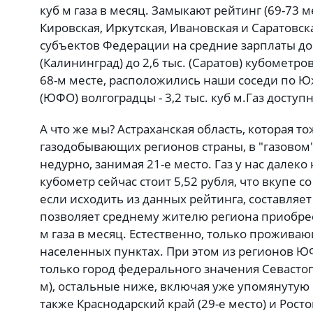
куб м газа в месяц. Замыкают рейтинг (69-73 м
Кировская, Иркутская, Ивановская и Саратовск
субъектов Федерации на средние зарплаты дос
(Калининград) до 2,6 тыс. (Саратов) кубометров
68-м месте, расположились наши соседи по 
(ЮФО) волгоградцы - 3,2 тыс. куб м.
Газ доступ
А что же мы? Астраханская область, которая то
газодобывающих регионов страны, в "газовом
недурно, занимая 21-е место. Газ у нас далеко
кубометр сейчас стоит 5,52 рубля, что вкупе с
если исходить из данных рейтинга, составляет 3
позволяет среднему жителю региона приобрест
м газа в месяц. Естественно, только прожив
населенных пунктах. При этом из регионов Ю
только город федерального значения Севастопол
м), остальные ниже, включая уже упомянутую 
также Краснодарский край (29-е место) и Росто