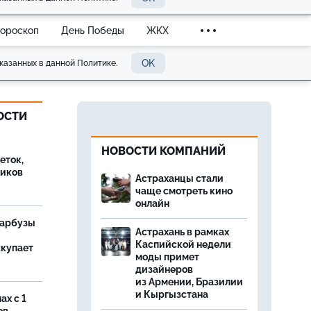
Гороскоп
День Победы
ЖКХ
OK
казанных в данной Политике.
ОСТИ
НОВОСТИ КОМПАНИЙ
еток,
иков
Астраханцы стали
чаще смотреть кино
онлайн
 арбузы
Астрахань в рамках
Каспийской недели
скупает
моды примет
дизайнеров
из Армении, Бразилии
и Кыргызстана
ах с 1