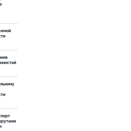
е
симой
сти
леев
анностей
ельному
сти
спорт
шрутами
и