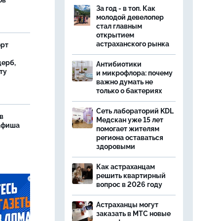
ов
За год - в топ. Как
молодой девелопер
стал главным
открытием
астраханского рынка
орт
ерб,
Антибиотики
ту
и микрофлора: почему
важно думать не
только о бактериях
Сеть лабораторий KDL
в
Медскан уже 15 лет
 афиша
помогает жителям
региона оставаться
здоровыми
Как астраханцам
решить квартирный
вопрос в 2026 году
Астраханцы могут
заказать в МТС новые