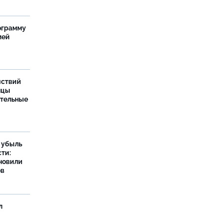
ограмму
мей
йствий
нцы
ительные
а убыль
ти:
новили
ов
л