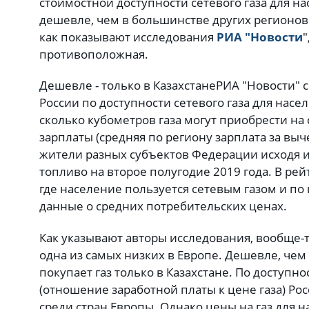
стоимостной доступности сетевого газа для на
дешевле, чем в большинстве других регионов 
как показывают исследования
РИА "Новости
"
противоположная.
Дешевле - только в Казахстане
РИА "Новости" 
России по доступности сетевого газа для насе
сколько кубометров газа могут приобрести н
зарплаты (средняя по региону зарплата за вы
жители разных субъектов Федерации исходя и
топливо на второе полугодие 2019 года. В ре
где население пользуется сетевым газом и по
данные о средних потребительских ценах.
Как указывают авторы исследования, вообще-т
одна из самых низких в Европе. Дешевле, чем
покупает газ только в Казахстане. По доступно
(отношение заработной платы к цене газа) Рос
среди стран Европы. Однако цены на газ для 