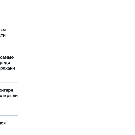
у
лям
сти
 самые
среди
трахани
онтере
 открыли
лся