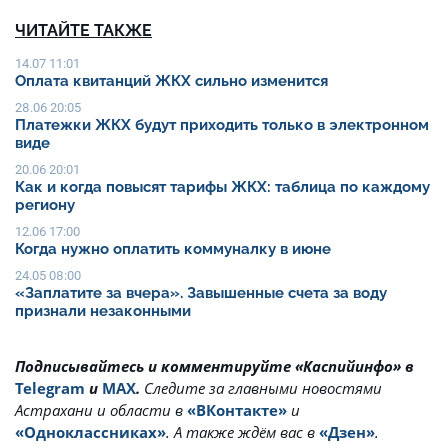
ЧИТАЙТЕ ТАКЖЕ
14.07 11:01
Оплата квитанций ЖКХ сильно изменится
28.06 20:05
Платежки ЖКХ будут приходить только в электронном
виде
20.06 20:01
Как и когда повысят тарифы ЖКХ: таблица по каждому
региону
12.06 17:00
Когда нужно оплатить коммуналку в июне
24.05 08:00
«Заплатите за вчера». Завышенные счета за воду
признали незаконными
Подписывайтесь и комментируйте «Каспийинфо» в
Telegram
и
MAX
.
Cледите за главными новостями
Астрахани и области в
«ВКонтакте»
и
«Одноклассниках»
. А также ждём вас в
«Дзен»
.